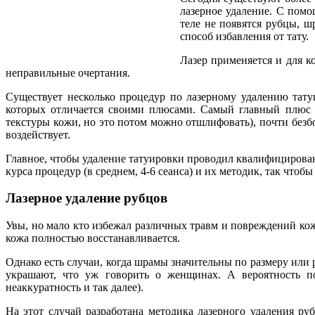
лазерное удаление. С помо
теле не появятся рубцы, 
способ избавления от тату.
Лазер применяется и для к
неправильные очертания.
Существует несколько процедур по лазерному удалению тату
которых отличается своими плюсами. Самый главный плюс у
текстуры кожи, но это потом можно отшлифовать), почти безбо
воздействует.
Главное, чтобы удаление татуировки проводил квалифицирова
курса процедур (в среднем, 4-6 сеанса) и их методик, так что
Лазерное удаление рубцов
Увы, но мало кто избежал различных травм и повреждений кож
кожа полностью восстанавливается.
Однако есть случаи, когда шрамы значительны по размеру или
украшают, что уж говорить о женщинах. А вероятность по
неаккуратность и так далее).
На этот случай разработана методика лазерного удаления р