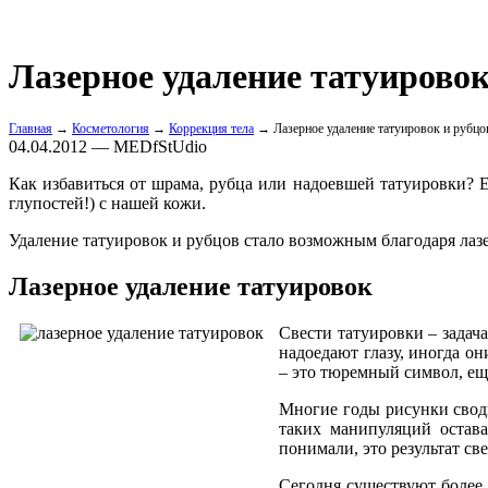
Лазерное удаление татуировок
Главная
→
Косметология
→
Коррекция тела
→ Лазерное удаление татуировок и рубцо
04.04.2012 — MEDfStUdio
Как избавиться от шрама, рубца или надоевшей татуировки? 
глупостей!) с нашей кожи.
Удаление татуировок и рубцов стало возможным благодаря лазе
Лазерное удаление татуировок
Свести татуировки – задача
надоедают глазу, иногда он
– это тюремный символ, ещ
Многие годы рисунки своди
таких манипуляций остав
понимали, это результат св
Сегодня существуют более