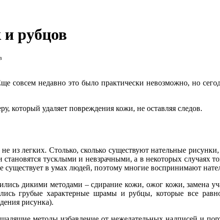
 и рубцов
в
Еще совсем недавно это было практически невозможно, но сегод
ру, который удаляет повреждения кожи, не оставляя следов.
 не из легких. Столько, сколько существуют нательные рисунки,
и становятся тусклыми и невзрачными, а в некоторых случаях то
е существует в умах людей, поэтому многие воспринимают нат
лись дикими методами – сдирание кожи, ожог кожи, замена учас
ались грубые характерные шрамы и рубцы, которые все равн
едения рисунка).
 щадящие методы избавление от нежелательных надписей и пор