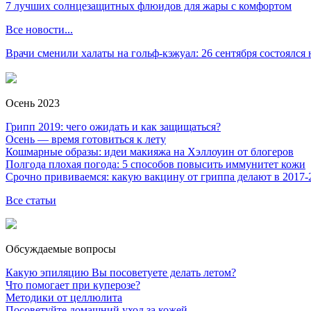
7 лучших солнцезащитных флюидов для жары с комфортом
Все новости...
Врачи сменили халаты на гольф-кэжуал: 26 сентября состоялся
Осень 2023
Грипп 2019: чего ожидать и как защищаться?
Осень — время готовиться к лету
Кошмарные образы: идеи макияжа на Хэллоуин от блогеров
Полгода плохая погода: 5 способов повысить иммунитет кожи
Срочно прививаемся: какую вакцину от гриппа делают в 2017-
Все статьи
Обсуждаемые вопросы
Какую эпиляцию Вы посоветуете делать летом?
Что помогает при куперозе?
Методики от целлюлита
Посоветуйте домашний уход за кожей