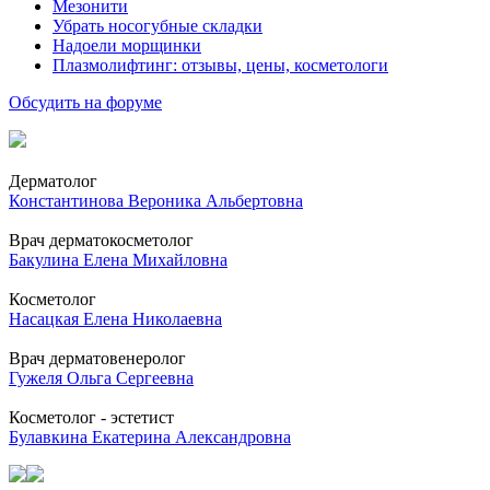
Мезонити
Убрать носогубные складки
Надоели морщинки
Плазмолифтинг: отзывы, цены, косметологи
Обсудить на форуме
Дерматолог
Константинова Вероника Альбертовна
Врач дерматокосметолог
Бакулина Елена Михайловна
Косметолог
Насацкая Елена Николаевна
Врач дерматовенеролог
Гужеля Ольга Сергеевна
Косметолог - эстетист
Булавкина Екатерина Александровна