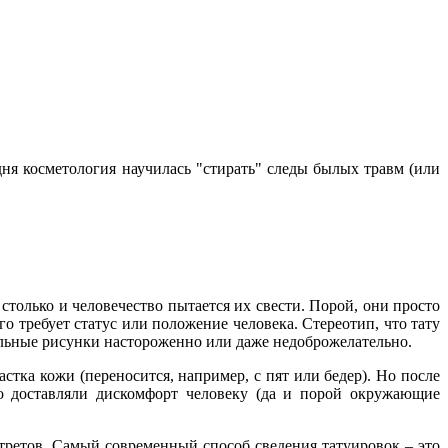
ня косметология научилась "стирать" следы былых травм (или
 столько и человечество пытается их свести. Порой, они просто
го требует статус или положение человека. Стереотип, что тату
ельные рисунки настороженно или даже недоброжелательно.
тка кожи (переносится, например, с пят или бедер). Но после
о доставляли дискомфорт человеку (да и порой окружающие
третов. Самый современный способ сведения татуировок – это