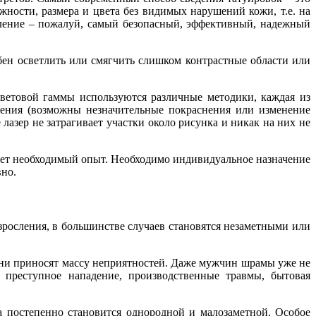
ности, размера и цвета без видимых нарушений кожи, т.е. на
аление – пожалуй, самый безопасный, эффективный, надежный
бен осветлить или смягчить слишком контрастные области или
цветовой гаммы используются различные методики, каждая из
дения (возможны незначительные покраснения или изменение
лазер не затрагивает участки около рисунка и никак на них не
еет необходимый опыт. Необходимо индивидуальное назначение
вно.
зросления, в большинстве случаев становятся незаметными или
 они приносят массу неприятностей. Даже мужчин шрамы уже не
 преступное нападение, производственные травмы, бытовая
а постепенно становится однородной и малозаметной. Особое