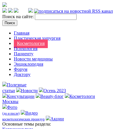
Поиск на сайте:
Главная
Пластическая хирургия
Косметология
Психология
Пациенту
Новости медицины
Энциклопедия
Форум
Доктору
Полезные
статьи
Новости
Осень 2023
Консультации
Beauty-блог
Косметологи
Москвы
Фото
Видео
(до и после)
Акции
косметологических процедур
Оcновные темы раздела: