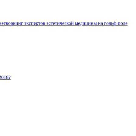
 нетворкинг экспертов эстетической медицины на гольф-поле
2018?