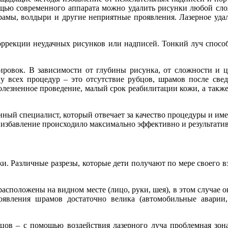
щью современного аппарата можно удалить рисунки любой слож
шрамы, волдыри и другие неприятные проявления. Лазерное уд
оррекции неудачных рисунков или надписей. Тонкий луч спосо
ировок. В зависимости от глубины рисунка, от сложности и 
 всех процедур – это отсутствие рубцов, шрамов после све
лезненное проведение, малый срок реабилитации кожи, а также 
нный специалист, который отвечает за качество процедуры и им
бы избавление происходило максимально эффективно и результати
и. Различные разрезы, которые дети получают по мере своего в
 расположены на видном месте (лицо, руки, шея), в этом случае
явления шрамов достаточно велика (автомобильные аварии,
убцов – с помощью воздействия лазерного луча проблемная зон