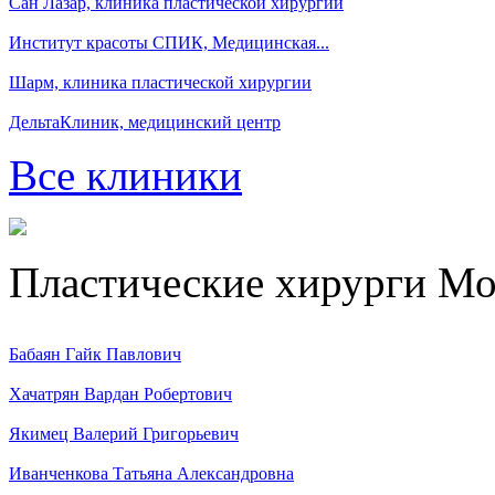
Сан Лазар, клиника пластической хирургии
Институт красоты СПИК, Медицинская...
Шарм, клиника пластической хирургии
ДельтаКлиник, медицинский центр
Все клиники
Пластические хирурги М
Бабаян Гайк Павлович
Хачатрян Вардан Робертович
Якимец Валерий Григорьевич
Иванченкова Татьяна Александровна