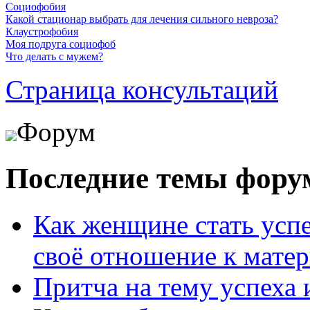
Социофобия
Какой стационар выбрать для лечения сильного невроза?
Клаустрофобия
Моя подруга социофоб
Что делать с мужем?
Страница консультаций
Форум
Последние темы фору
Как женщине стать усп
своё отношение к мате
Притча на тему успеха 