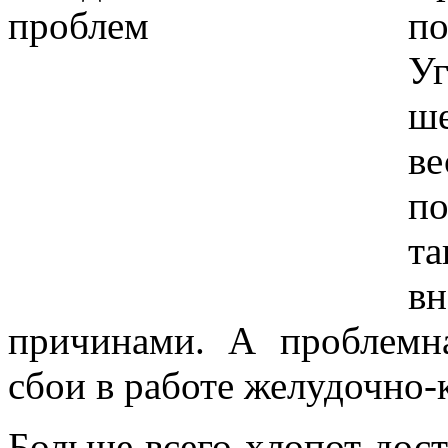
по
У
ш
в
п
т
в
причинами. А проблемн
сбои в работе желудочно-
Больше всего хлопот дост