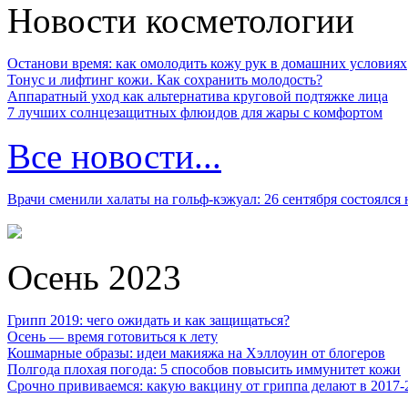
Новости косметологии
Останови время: как омолодить кожу рук в домашних условиях
Тонус и лифтинг кожи. Как сохранить молодость?
Аппаратный уход как альтернатива круговой подтяжке лица
7 лучших солнцезащитных флюидов для жары с комфортом
Все новости...
Врачи сменили халаты на гольф-кэжуал: 26 сентября состоялся
Осень 2023
Грипп 2019: чего ожидать и как защищаться?
Осень — время готовиться к лету
Кошмарные образы: идеи макияжа на Хэллоуин от блогеров
Полгода плохая погода: 5 способов повысить иммунитет кожи
Срочно прививаемся: какую вакцину от гриппа делают в 2017-