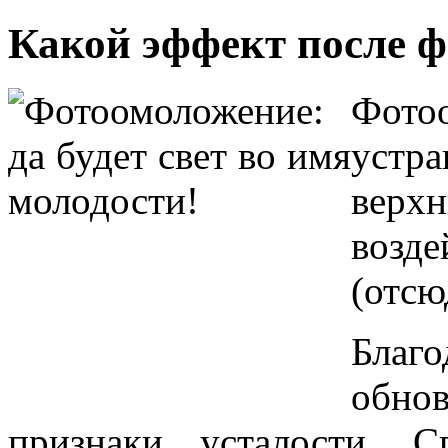
Какой эффект после 
Фот
устр
верх
возд
(отсю
Бла
обно
признаки усталости. С