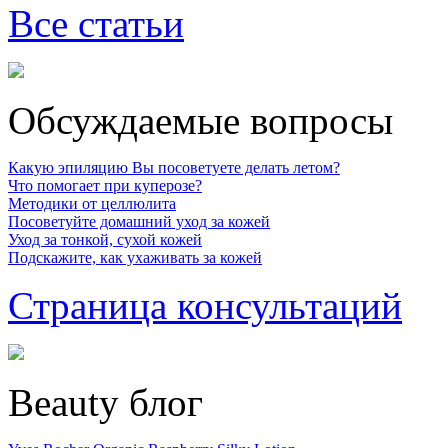
Все статьи
Обсуждаемые вопросы
Какую эпиляцию Вы посоветуете делать летом?
Что помогает при куперозе?
Методики от целлюлита
Посоветуйте домашний уход за кожей
Уход за тонкой, сухой кожей
Подскажите, как ухаживать за кожей
Страница консультаций
Beauty блог