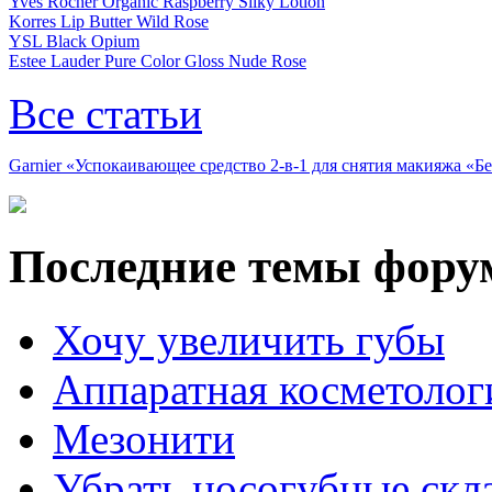
Yves Rocher Organic Raspberry Silky Lotion
Korres Lip Butter Wild Rose
YSL Black Opium
Estee Lauder Pure Color Gloss Nude Rose
Все статьи
Garnier «Успокаивающее средство 2-в-1 для снятия макияжа «
Последние темы фору
Хочу увеличить губы
Аппаратная косметолог
Мезонити
Убрать носогубные скл