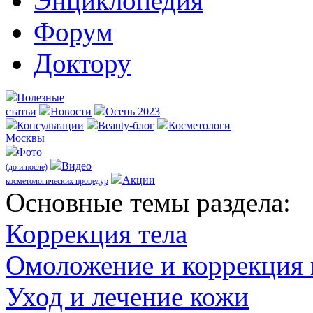
Энциклопедия
Форум
Доктору
Полезные
статьи
Новости
Осень 2023
Консультации
Beauty-блог
Косметологи
Москвы
Фото
Видео
(до и после)
Акции
косметологических процедур
Оcновные темы раздела:
Коррекция тела
Омоложение и коррекция
Уход и лечение кожи