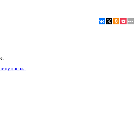
е.
ницу канала
.