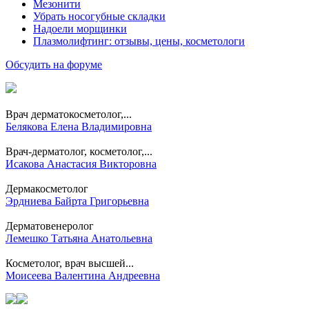
Мезонити
Убрать носогубные складки
Надоели морщинки
Плазмолифтинг: отзывы, цены, косметологи
Обсудить на форуме
Врач дерматокосметолог,...
Белякова Елена Владимировна
Врач-дерматолог, косметолог,...
Исакова Анастасия Викторовна
Дермакосметолог
Эрдниева Байрта Григорьевна
Дерматовенеролог
Лемешко Татьяна Анатольевна
Косметолог, врач высшей...
Моисеева Валентина Андреевна