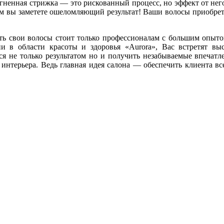
огненная стрижка — это рискованный процесс, но эффект от него
м вы заметете ошеломляющий результат! Ваши волосы приобретут
ть свои волосы стоит только профессионалам с большим опытом
и в области красоты и здоровья «Aurora», Вас встретят вы
ся не только результатом но и получить незабываемые впечатл
 интерьера. Ведь главная идея салона — обеспечить клиента в