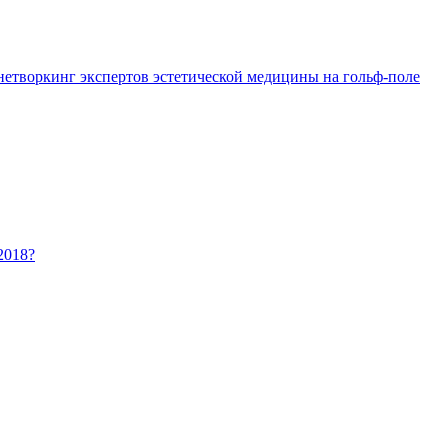
 нетворкинг экспертов эстетической медицины на гольф-поле
2018?