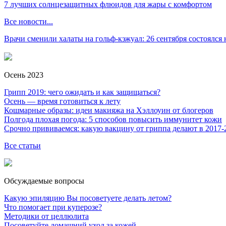
7 лучших солнцезащитных флюидов для жары с комфортом
Все новости...
Врачи сменили халаты на гольф-кэжуал: 26 сентября состоялся
Осень 2023
Грипп 2019: чего ожидать и как защищаться?
Осень — время готовиться к лету
Кошмарные образы: идеи макияжа на Хэллоуин от блогеров
Полгода плохая погода: 5 способов повысить иммунитет кожи
Срочно прививаемся: какую вакцину от гриппа делают в 2017-
Все статьи
Обсуждаемые вопросы
Какую эпиляцию Вы посоветуете делать летом?
Что помогает при куперозе?
Методики от целлюлита
Посоветуйте домашний уход за кожей