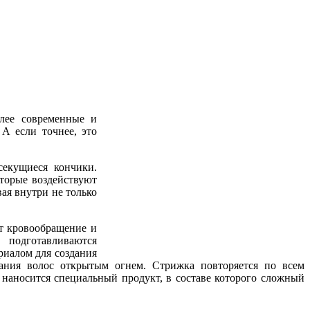
олее современные и
 А если точнее, это
секущиеся кончики.
торые воздействуют
ая внутри не только
т кровообращение и
 подготавливаются
иалом для создания
гания волос открытым огнем. Стрижка повторяется по всем
 наносится специальный продукт, в составе которого сложный