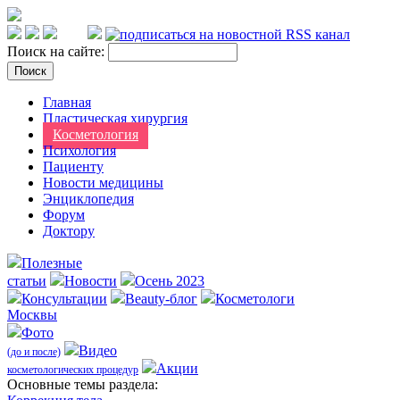
Поиск на сайте:
Главная
Пластическая хирургия
Косметология
Психология
Пациенту
Новости медицины
Энциклопедия
Форум
Доктору
Полезные
статьи
Новости
Осень 2023
Консультации
Beauty-блог
Косметологи
Москвы
Фото
Видео
(до и после)
Акции
косметологических процедур
Оcновные темы раздела: