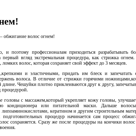
гнем!
— обжигание волос огнем!
о, и поэтому профессионалам приходиться разрабатывать б
а первый вгляд экстремальная процедура, как стрижка огнем.
 ломких волос, которая сохраняет свой эффект до 3 месяцев.
,крепкими и эластичными, придать им блеск и запечатать 
тержень волоса. В отличие от стрижки горячими ножницами,ко
 длине. Чешуйки плотно приклеиваются друг к другу, запечатыв
д процедурой.
е головы с массажем,который укрепляет кожу головы, улучшае
щью кондиционера или питательной маски. Дальше волосы
 липоаминокислотами, кератином и другим строительным матер
ех подготовительных процедур начинается сам процесс обжи
олос сохраняется. Сразу же после процедуры на кончики волос
воения.