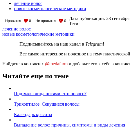
лечение волос
новые косметологические методики
Дата публикации:
23 сентября
Нравится
0
Не нравится
0
Теги:
лечение волос
новые косметологические методики
Подписывайтесь на наш канал в
Telegram
!
Все самое интересное и полезное на тему пластическо
Найдите в контактах
@medafarm
и добавьте его к себе в конта
Читайте еще по теме
Подтяжка лица нитями: что нового?
Трихоптилоз. Секущиеся волосы
Календарь красоты
Выпадение волос: причины, симптомы и виды лечения