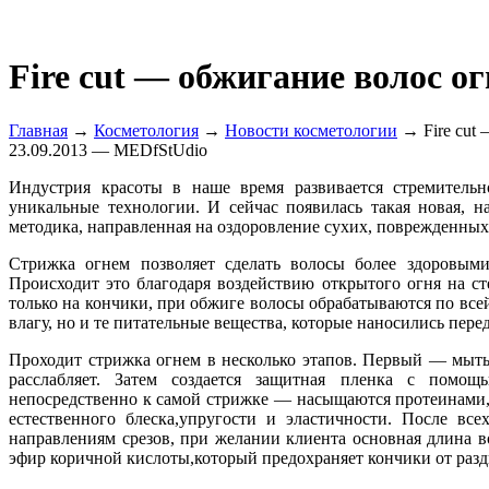
Fire cut — обжигание волос о
Главная
→
Косметология
→
Новости косметологии
→ Fire cut 
23.09.2013 — MEDfStUdio
Индустрия красоты в наше время развивается стремительн
уникальные технологии. И сейчас появилась такая новая, н
методика, направленная на оздоровление сухих, поврежденных,
Стрижка огнем позволяет сделать волосы более здоровыми
Происходит это благодаря воздействию открытого огня на с
только на кончики, при обжиге волосы обрабатываются по всей
влагу, но и те питательные вещества, которые наносились пере
Проходит стрижка огнем в несколько этапов. Первый — мыть
расслабляет. Затем создается защитная пленка с помо
непосредственно к самой стрижке — насыщаются протеинами,
естественного блеска,упругости и эластичности. После вс
направлениям срезов, при желании клиента основная длина в
эфир коричной кислоты,который предохраняет кончики от разд