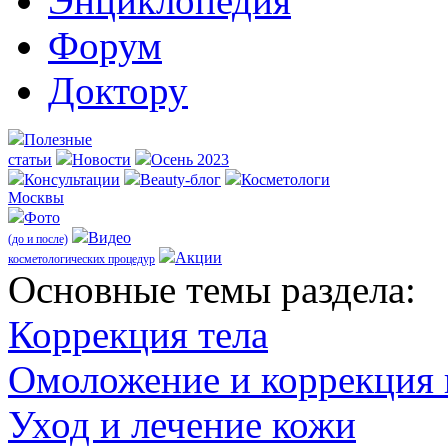
Энциклопедия
Форум
Доктору
Полезные
статьи
Новости
Осень 2023
Консультации
Beauty-блог
Косметологи
Москвы
Фото
Видео
(до и после)
Акции
косметологических процедур
Оcновные темы раздела:
Коррекция тела
Омоложение и коррекция
Уход и лечение кожи