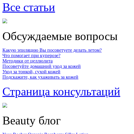
Все статьи
Обсуждаемые вопросы
Какую эпиляцию Вы посоветуете делать летом?
Что помогает при куперозе?
Методики от целлюлита
Посоветуйте домашний уход за кожей
Уход за тонкой, сухой кожей
Подскажите, как ухаживать за кожей
Страница консультаций
Beauty блог