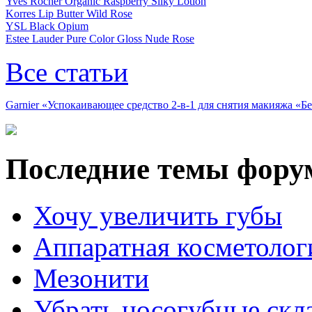
Yves Rocher Organic Raspberry Silky Lotion
Korres Lip Butter Wild Rose
YSL Black Opium
Estee Lauder Pure Color Gloss Nude Rose
Все статьи
Garnier «Успокаивающее средство 2-в-1 для снятия макияжа «
Последние темы фору
Хочу увеличить губы
Аппаратная косметолог
Мезонити
Убрать носогубные скл