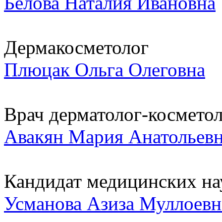
Белова Наталия Ивановна
Дермакосметолог
Плюцак Ольга Олеговна
Врач дерматолог-косметоло
Авакян Мария Анатольев
Кандидат медицинских нау
Усманова Азиза Муллоевн