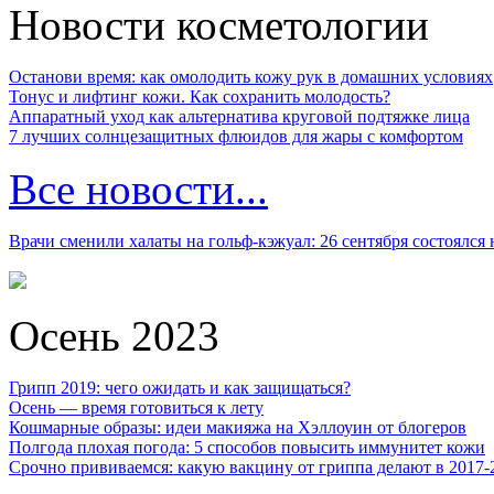
Новости косметологии
Останови время: как омолодить кожу рук в домашних условиях
Тонус и лифтинг кожи. Как сохранить молодость?
Аппаратный уход как альтернатива круговой подтяжке лица
7 лучших солнцезащитных флюидов для жары с комфортом
Все новости...
Врачи сменили халаты на гольф-кэжуал: 26 сентября состоялся
Осень 2023
Грипп 2019: чего ожидать и как защищаться?
Осень — время готовиться к лету
Кошмарные образы: идеи макияжа на Хэллоуин от блогеров
Полгода плохая погода: 5 способов повысить иммунитет кожи
Срочно прививаемся: какую вакцину от гриппа делают в 2017-