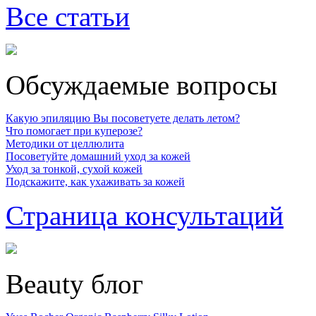
Все статьи
Обсуждаемые вопросы
Какую эпиляцию Вы посоветуете делать летом?
Что помогает при куперозе?
Методики от целлюлита
Посоветуйте домашний уход за кожей
Уход за тонкой, сухой кожей
Подскажите, как ухаживать за кожей
Страница консультаций
Beauty блог