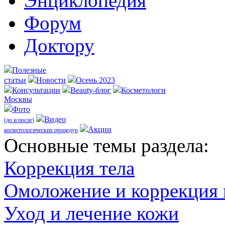
Энциклопедия
Форум
Доктору
Полезные
статьи
Новости
Осень 2023
Консультации
Beauty-блог
Косметологи
Москвы
Фото
Видео
(до и после)
Акции
косметологических процедур
Оcновные темы раздела:
Коррекция тела
Омоложение и коррекция
Уход и лечение кожи