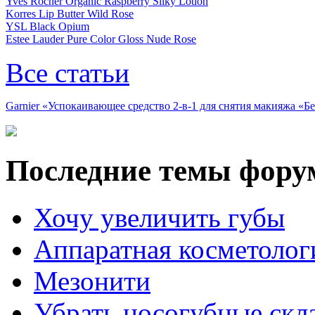
Yves Rocher Organic Raspberry Silky Lotion
Korres Lip Butter Wild Rose
YSL Black Opium
Estee Lauder Pure Color Gloss Nude Rose
Все статьи
Garnier «Успокаивающее средство 2-в-1 для снятия макияжа «
Последние темы фору
Хочу увеличить губы
Аппаратная косметолог
Мезонити
Убрать носогубные скл