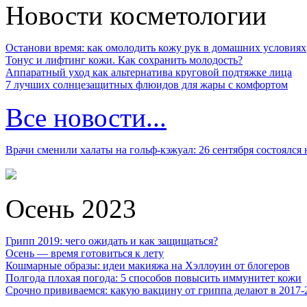
Новости косметологии
Останови время: как омолодить кожу рук в домашних условиях
Тонус и лифтинг кожи. Как сохранить молодость?
Аппаратный уход как альтернатива круговой подтяжке лица
7 лучших солнцезащитных флюидов для жары с комфортом
Все новости...
Врачи сменили халаты на гольф-кэжуал: 26 сентября состоялся
Осень 2023
Грипп 2019: чего ожидать и как защищаться?
Осень — время готовиться к лету
Кошмарные образы: идеи макияжа на Хэллоуин от блогеров
Полгода плохая погода: 5 способов повысить иммунитет кожи
Срочно прививаемся: какую вакцину от гриппа делают в 2017-