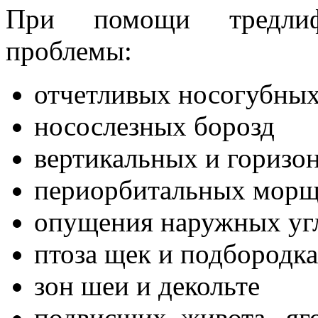
При помощи тредлиф
проблемы:
отчетливых носогубных
носослезных борозд
вертикальных и горизо
периорбитальных мор
опущения наружных уг
птоза щек и подбородка
зон шеи и декольте
подвисших живота, яг