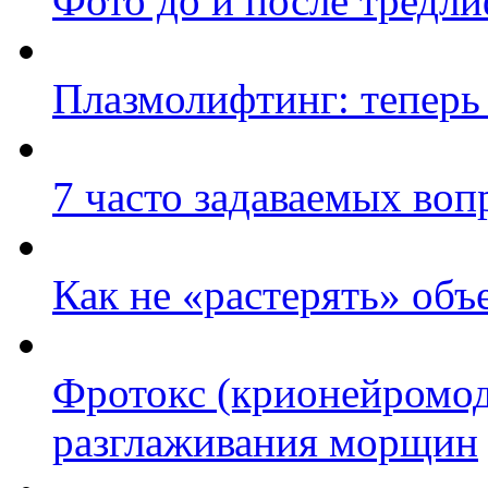
Фото до и после тредли
Плазмолифтинг: теперь
7 часто задаваемых воп
Как не «растерять» объ
Фротокс (крионейромод
разглаживания морщин