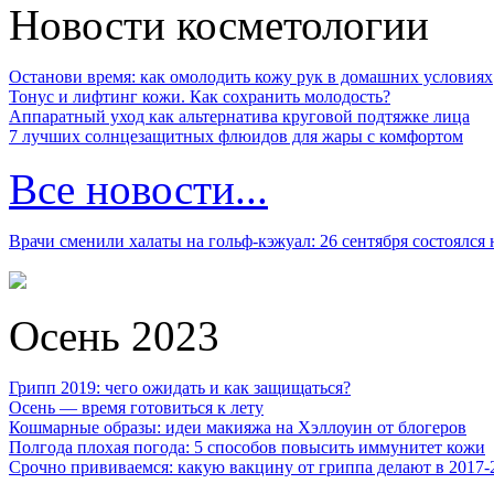
Новости косметологии
Останови время: как омолодить кожу рук в домашних условиях
Тонус и лифтинг кожи. Как сохранить молодость?
Аппаратный уход как альтернатива круговой подтяжке лица
7 лучших солнцезащитных флюидов для жары с комфортом
Все новости...
Врачи сменили халаты на гольф-кэжуал: 26 сентября состоялся
Осень 2023
Грипп 2019: чего ожидать и как защищаться?
Осень — время готовиться к лету
Кошмарные образы: идеи макияжа на Хэллоуин от блогеров
Полгода плохая погода: 5 способов повысить иммунитет кожи
Срочно прививаемся: какую вакцину от гриппа делают в 2017-