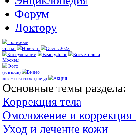
Энциклопедия
Форум
Доктору
Полезные
статьи
Новости
Осень 2023
Консультации
Beauty-блог
Косметологи
Москвы
Фото
Видео
(до и после)
Акции
косметологических процедур
Оcновные темы раздела:
Коррекция тела
Омоложение и коррекция
Уход и лечение кожи