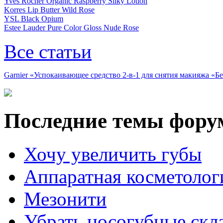
Yves Rocher Organic Raspberry Silky Lotion
Korres Lip Butter Wild Rose
YSL Black Opium
Estee Lauder Pure Color Gloss Nude Rose
Все статьи
Garnier «Успокаивающее средство 2-в-1 для снятия макияжа «
Последние темы фору
Хочу увеличить губы
Аппаратная косметолог
Мезонити
Убрать носогубные скл