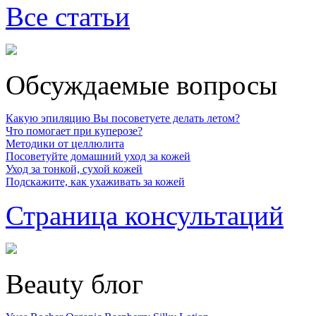
Все статьи
Обсуждаемые вопросы
Какую эпиляцию Вы посоветуете делать летом?
Что помогает при куперозе?
Методики от целлюлита
Посоветуйте домашний уход за кожей
Уход за тонкой, сухой кожей
Подскажите, как ухаживать за кожей
Страница консультаций
Beauty блог