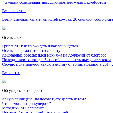
7 лучших солнцезащитных флюидов для жары с комфортом
Все новости...
Врачи сменили халаты на гольф-кэжуал: 26 сентября состоялся
Осень 2023
Грипп 2019: чего ожидать и как защищаться?
Осень — время готовиться к лету
Кошмарные образы: идеи макияжа на Хэллоуин от блогеров
Полгода плохая погода: 5 способов повысить иммунитет кожи
Срочно прививаемся: какую вакцину от гриппа делают в 2017-
Все статьи
Обсуждаемые вопросы
Какую эпиляцию Вы посоветуете делать летом?
Что помогает при куперозе?
Методики от целлюлита
Посоветуйте домашний уход за кожей