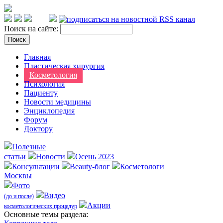
Поиск на сайте:
Главная
Пластическая хирургия
Косметология
Психология
Пациенту
Новости медицины
Энциклопедия
Форум
Доктору
Полезные
статьи
Новости
Осень 2023
Консультации
Beauty-блог
Косметологи
Москвы
Фото
Видео
(до и после)
Акции
косметологических процедур
Оcновные темы раздела: