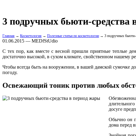
3 подручных бьюти-средства 
Главная
→
Косметология
→
Полезные статьи по косметологии
→ 3 подручных бьюти-с
01.06.2015 — MEDfStUdio
С тех пор, как вместе с весной пришли приятные теплые ден
достаточно высокой, в сухом климате, свойственном нашему р
Чтобы всегда быть на вооружении, в вашей дамской сумочке д
погоду.
Освежающий тоник против любых обст
Обезвоженна
длительного
досуге предп
Обычно он п
дома перед в
Знойная пог