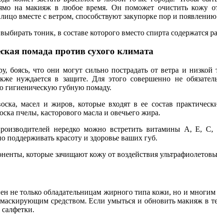
ямо на макияж в любое время. Он поможет очистить кожу от
лицо вместе с ветром, способствуют закупорке пор и появлению
выбирать тоник, в составе которого вместо спирта содержатся 
ская помада против сухого климата
у, боясь, что они могут сильно пострадать от ветра и низкой 
кже нуждается в защите. Для этого совершенно не обязател
ую гигиеническую губную помаду.
оска, масел и жиров, которые входят в ее состав практически
оска пчелы, касторового масла и овечьего жира.
производителей нередко можно встретить витамины А, Е, С,
о поддерживать красоту и здоровье ваших губ.
оненты, которые зачищают кожу от воздействия ультрафиолетовы
нен не только обладательницам жирного типа кожи, но и многи
маскирующим средством. Если умыться и обновить макияж в теч
 салфетки.