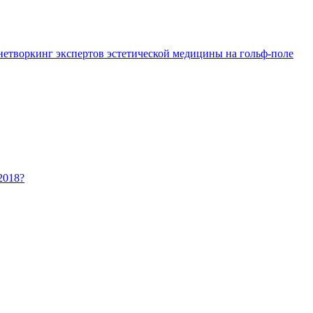
 нетворкинг экспертов эстетической медицины на гольф-поле
2018?