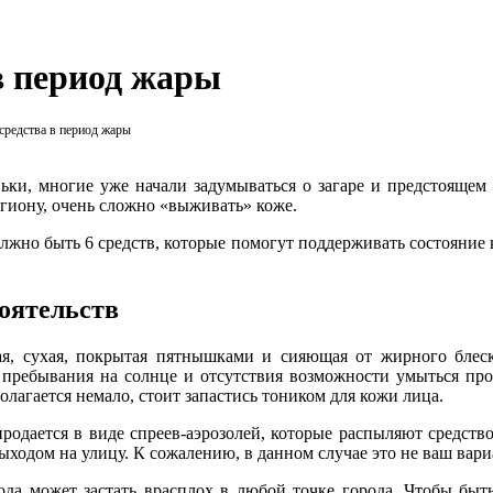
в период жары
редства в период жары
ьки, многие уже начали задумываться о загаре и предстоящем л
егиону, очень сложно «выживать» коже.
олжно быть 6 средств, которые помогут поддерживать состояние
оятельств
я, сухая, покрытая пятнышками и сияющая от жирного блеск
 пребывания на солнце и отсутствия возможности умыться пр
олагается немало, стоит запастись тоником для кожи лица.
родается в виде спреев-аэрозолей, которые распыляют средств
ыходом на улицу. К сожалению, в данном случае это не ваш вари
ода может застать врасплох в любой точке города. Чтобы быт