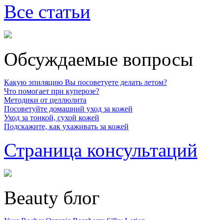
Все статьи
Обсуждаемые вопросы
Какую эпиляцию Вы посоветуете делать летом?
Что помогает при куперозе?
Методики от целлюлита
Посоветуйте домашний уход за кожей
Уход за тонкой, сухой кожей
Подскажите, как ухаживать за кожей
Страница консультаций
Beauty блог