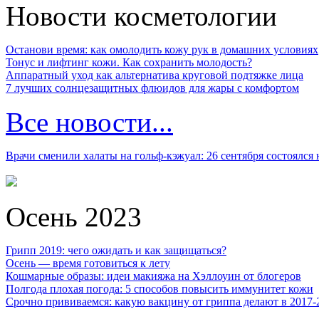
Новости косметологии
Останови время: как омолодить кожу рук в домашних условиях
Тонус и лифтинг кожи. Как сохранить молодость?
Аппаратный уход как альтернатива круговой подтяжке лица
7 лучших солнцезащитных флюидов для жары с комфортом
Все новости...
Врачи сменили халаты на гольф-кэжуал: 26 сентября состоялся
Осень 2023
Грипп 2019: чего ожидать и как защищаться?
Осень — время готовиться к лету
Кошмарные образы: идеи макияжа на Хэллоуин от блогеров
Полгода плохая погода: 5 способов повысить иммунитет кожи
Срочно прививаемся: какую вакцину от гриппа делают в 2017-