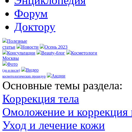
Энциклопедия
Форум
Доктору
Полезные
статьи
Новости
Осень 2023
Консультации
Beauty-блог
Косметологи
Москвы
Фото
Видео
(до и после)
Акции
косметологических процедур
Оcновные темы раздела:
Коррекция тела
Омоложение и коррекция
Уход и лечение кожи