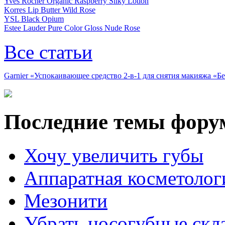
Yves Rocher Organic Raspberry Silky Lotion
Korres Lip Butter Wild Rose
YSL Black Opium
Estee Lauder Pure Color Gloss Nude Rose
Все статьи
Garnier «Успокаивающее средство 2-в-1 для снятия макияжа «
Последние темы фору
Хочу увеличить губы
Аппаратная косметолог
Мезонити
Убрать носогубные скл