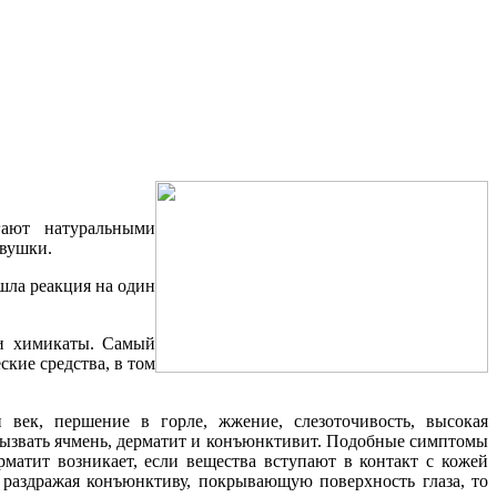
гают натуральными
евушки.
шла реакция на один
 и химикаты. Самый
кие средства, в том
 век, першение в горле, жжение, слезоточивость, высокая
 вызвать ячмень, дерматит и конъюнктивит. Подобные симптомы
рматит возникает, если вещества вступают в контакт с кожей
 раздражая конъюнктиву, покрывающую поверхность глаза, то