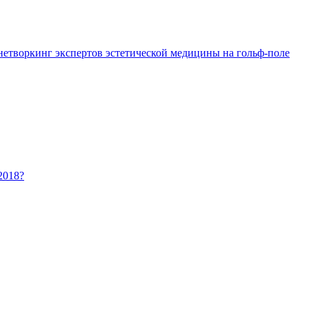
 нетворкинг экспертов эстетической медицины на гольф-поле
2018?