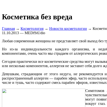
Косметика без вреда
Главная
→
Косметология
→
Новости косметологии
→ Косметик
11.10.2013 — MEDfStUdio
Любая современная женщина не представляет свой выход без ту
Но из-за индивидуальности каждого организма, и недоб
компонентами, очень часто мы страдаем от аллергических реак
Сегодня практически все косметические средства могут вызыва
или несколько компонентов, аллергия не заставит себя долго жд
Девушкам, страдающим от этого недуга, не рекомендуется 
распространенный аллерген — парабен эфир, часто использующ
числе и тушь, часто содержит смесь парабен эфиров, известны
Симптомов а
чувствительн
могут появи
вокруг глаз