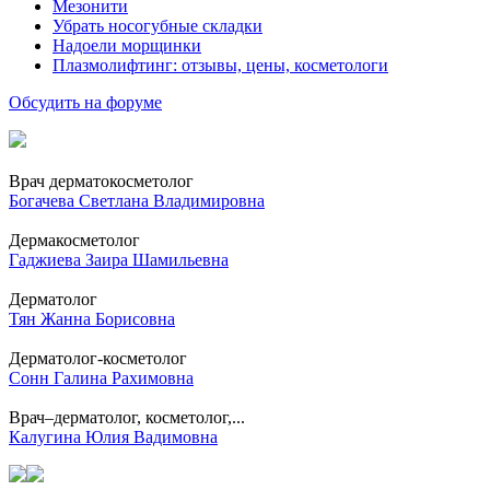
Мезонити
Убрать носогубные складки
Надоели морщинки
Плазмолифтинг: отзывы, цены, косметологи
Обсудить на форуме
Врач дерматокосметолог
Богачева Светлана Владимировна
Дермакосметолог
Гаджиева Заира Шамильевна
Дерматолог
Тян Жанна Борисовна
Дерматолог-косметолог
Сонн Галина Рахимовна
Врач–дерматолог, косметолог,...
Калугина Юлия Вадимовна