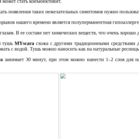
м может стать конъюнктивит.
жать появления таких нежелательных симптомов нужно пользова
орывов нашего времени является полуперманентная гипоаллерг
азам. В ее составе нет химических веществ, что очень хорошо д
ая тушь
MYscara
схожа с другими традиционными средствами для
овать с водой. Тушь можно наносить как на натуральные ресницы
ra
занимает 30 минут, при этом можно нанести 1–2 слоя для н