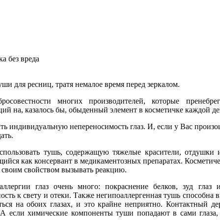
а без вреда
ши для ресниц, тратя немалое время перед зеркалом.
росовестности многих производителей, которые пренебре
ций на, казалось бы, обыденный элемент в косметичке каждой д
ть индивидуальную непереносимость глаз. И, если у Вас произо
ать.
использовать тушь, содержащую тяжелые красители, отдушки
ийся как консервант в медикаментозных препаратах. Косметичес
х своим свойством вызывать реакцию.
ллергии глаз очень много: покраснение белков, зуд глаз и
ость к свету и отеки. Также негипоаллергенная тушь способна
ться на обоих глазах, и это крайне неприятно. Контактный де
. А если химические компоненты туши попадают в сами глаза,