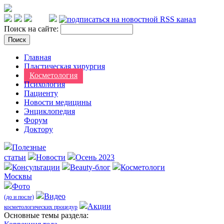
Поиск на сайте:
Главная
Пластическая хирургия
Косметология
Психология
Пациенту
Новости медицины
Энциклопедия
Форум
Доктору
Полезные
статьи
Новости
Осень 2023
Консультации
Beauty-блог
Косметологи
Москвы
Фото
Видео
(до и после)
Акции
косметологических процедур
Оcновные темы раздела: