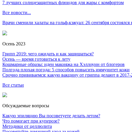
7 лучших солнцезащитных флюидов для жары с комфортом
Все новости...
Врачи сменили халаты на гольф-кэжуал: 26 сентября состоялся
Осень 2023
Грипп 2019: чего ожидать и как защищаться?
Осень — время готовиться к лету
Кошмарные образы: идеи макияжа на Хэллоуин от блогеров
Полгода плохая погода: 5 способов повысить иммунитет кожи
Срочно прививаемся: какую вакцину от гриппа делают в 2017-
Все статьи
Обсуждаемые вопросы
Какую эпиляцию Вы посоветуете делать летом?
Что помогает при куперозе?
Методики от целлюлита
Посоветуйте домашний уход за кожей