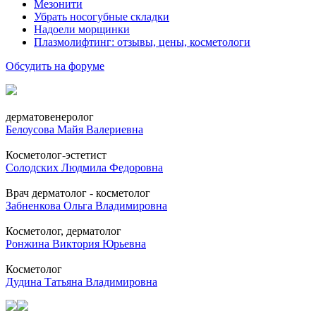
Мезонити
Убрать носогубные складки
Надоели морщинки
Плазмолифтинг: отзывы, цены, косметологи
Обсудить на форуме
дерматовенеролог
Белоусова Майя Валериевна
Косметолог-эстетист
Солодских Людмила Федоровна
Врач дерматолог - косметолог
Забненкова Ольга Владимировна
Косметолог, дерматолог
Ронжина Виктория Юрьевна
Косметолог
Дудина Татьяна Владимировна