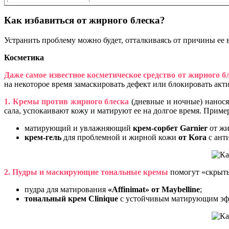
Как избавиться от жирного блеска?
Устранить проблему можно будет, отталкиваясь от причины ее
Косметика
Даже самое известное косметическое средство от жирного б
на некоторое время замаскировать дефект или блокировать ак
1. Кремы против жирного блеска
(дневные и ночные) нанося
сала, успокаивают кожу и матируют ее на долгое время. Приме
матирующий и увлажняющий
крем-сорбет Garnier
от жи
крем-гель
для проблемной и жирной кожи
от
Kora
с ант
2. Пудры и маскирующие тональные кремы
помогут «скрыть»
пудра для матирования
«
Affinimat» от
Maybelline
;
тональный
крем
Clinique
c устойчивым матирующим эф