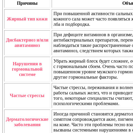
Причины
Объя
При повышенной активности сальных 
Жирный тип кожи
кожного сала может часто появляться 
лба и подбородка.
При дефиците витаминов в организме,
Дисбактериоз и/или
антибактериальных препаратов, перен
авитаминоз
наблюдаться такие распространенные 
авитаминоз, следствием которых также
Убрать жирный блеск будет сложнее, е
Нарушения в
с гормональным сбоем. Очень часто п
гормональной
повышенном уровне мужского гормона
системе
другие гормональные факторы.
Частые стрессы, переживания и волне
работы сальных желез, что и приводит
Частые стрессы
того, некоторые специалисты считают,
психологическими проблемами.
Иногда причиной становятся дерматол
Дерматологические
симптом сопровождается акне, пигме
заболевания
на коже. Часто эти проблемы тесно в
вызваны системными нарушениями в 