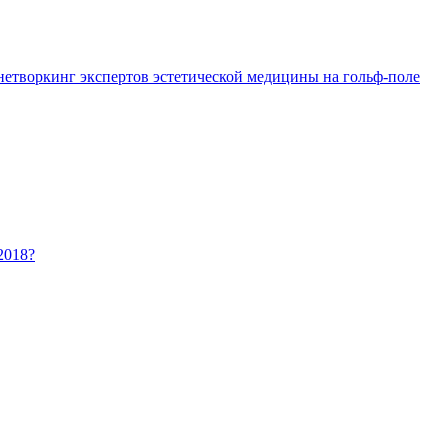
 нетворкинг экспертов эстетической медицины на гольф-поле
2018?