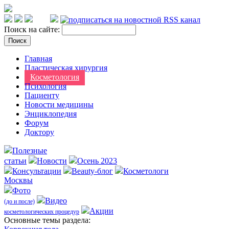
Поиск на сайте:
Главная
Пластическая хирургия
Косметология
Психология
Пациенту
Новости медицины
Энциклопедия
Форум
Доктору
Полезные
статьи
Новости
Осень 2023
Консультации
Beauty-блог
Косметологи
Москвы
Фото
Видео
(до и после)
Акции
косметологических процедур
Оcновные темы раздела: