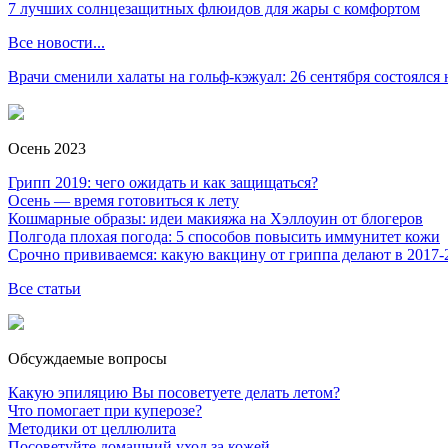
7 лучших солнцезащитных флюидов для жары с комфортом
Все новости...
Врачи сменили халаты на гольф-кэжуал: 26 сентября состоялся
Осень 2023
Грипп 2019: чего ожидать и как защищаться?
Осень — время готовиться к лету
Кошмарные образы: идеи макияжа на Хэллоуин от блогеров
Полгода плохая погода: 5 способов повысить иммунитет кожи
Срочно прививаемся: какую вакцину от гриппа делают в 2017-
Все статьи
Обсуждаемые вопросы
Какую эпиляцию Вы посоветуете делать летом?
Что помогает при куперозе?
Методики от целлюлита
Посоветуйте домашний уход за кожей