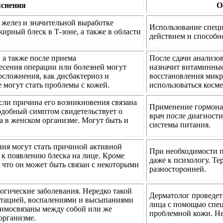
снения
О
желез и значительной выработке
Использование спец
жирный блеск в Т-зоне, а также в области
действием и способн
 а также после приема
После сдачи анализов
есения операции или болезней могут
назначит витаминные
осложнения, как дисбактериоз и
восстановления микр
 могут стать проблемы с кожей.
использоваться косме
сли причина его возникновения связана
Применение гормонал
одобный симптом свидетельствует о
врач после диагност
 в женском организме. Могут быть и
системы питания.
ния могут стать причиной активной
При необходимости пр
 к появлению блеска на лице. Кроме
даже к психологу. Т
 что он может быть связан с некоторыми
разносторонней.
огические заболевания. Нередко такой
Дерматолог проведет 
нтацией, воспалениями и высыпаниями
лица с помощью спец
заимосвязаны между собой или же
проблемной кожи. Не
организме.