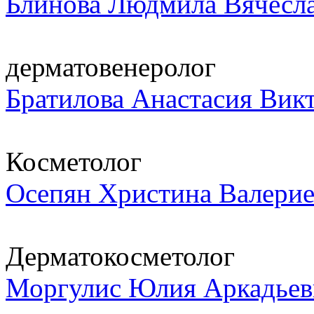
Блинова Людмила Вячесл
дерматовенеролог
Братилова Анастасия Вик
Косметолог
Осепян Христина Валерие
Дерматокосметолог
Моргулис Юлия Аркадьев