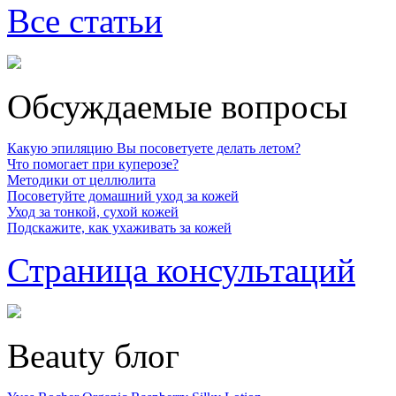
Все статьи
Обсуждаемые вопросы
Какую эпиляцию Вы посоветуете делать летом?
Что помогает при куперозе?
Методики от целлюлита
Посоветуйте домашний уход за кожей
Уход за тонкой, сухой кожей
Подскажите, как ухаживать за кожей
Страница консультаций
Beauty блог