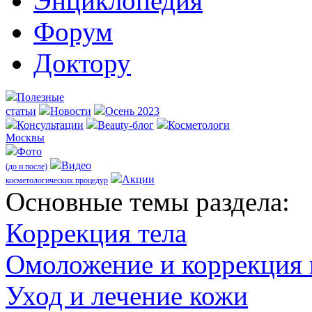
Энциклопедия
Форум
Доктору
Полезные
статьи
Новости
Осень 2023
Консультации
Beauty-блог
Косметологи
Москвы
Фото
Видео
(до и после)
Акции
косметологических процедур
Оcновные темы раздела:
Коррекция тела
Омоложение и коррекция
Уход и лечение кожи