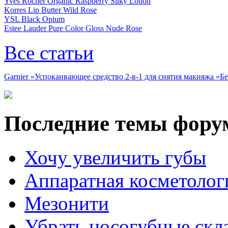
Yves Rocher Organic Raspberry Silky Lotion
Korres Lip Butter Wild Rose
YSL Black Opium
Estee Lauder Pure Color Gloss Nude Rose
Все статьи
Garnier «Успокаивающее средство 2-в-1 для снятия макияжа «
Последние темы фору
Хочу увеличить губы
Аппаратная косметолог
Мезонити
Убрать носогубные скл