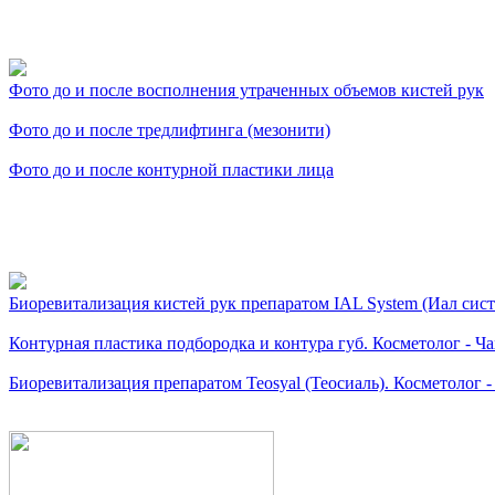
Фото косметологических
Фото до и после восполнения утраченных объемов кистей рук
Фото до и после тредлифтинга (мезонити)
Фото до и после контурной пластики лица
Видео косметологически
Биоревитализация кистей рук препаратом IAL System (Иал сис
Контурная пластика подбородка и контура губ. Косметолог - Ча
Биоревитализация препаратом Teosyal (Теосиаль). Косметолог