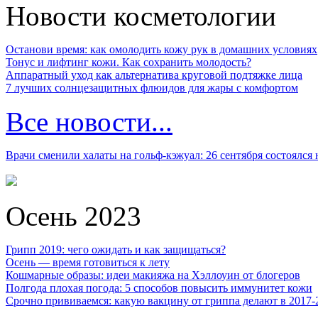
Новости косметологии
Останови время: как омолодить кожу рук в домашних условиях
Тонус и лифтинг кожи. Как сохранить молодость?
Аппаратный уход как альтернатива круговой подтяжке лица
7 лучших солнцезащитных флюидов для жары с комфортом
Все новости...
Врачи сменили халаты на гольф-кэжуал: 26 сентября состоялся
Осень 2023
Грипп 2019: чего ожидать и как защищаться?
Осень — время готовиться к лету
Кошмарные образы: идеи макияжа на Хэллоуин от блогеров
Полгода плохая погода: 5 способов повысить иммунитет кожи
Срочно прививаемся: какую вакцину от гриппа делают в 2017-