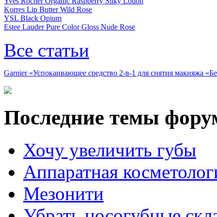
Yves Rocher Organic Raspberry Silky Lotion
Korres Lip Butter Wild Rose
YSL Black Opium
Estee Lauder Pure Color Gloss Nude Rose
Все статьи
Garnier «Успокаивающее средство 2-в-1 для снятия макияжа «
Последние темы фору
Хочу увеличить губы
Аппаратная косметолог
Мезонити
Убрать носогубные скл