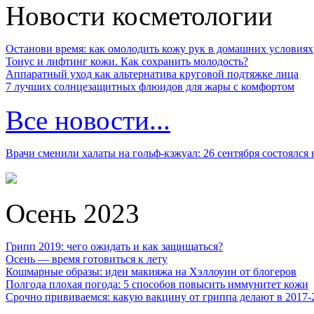
Новости косметологии
Останови время: как омолодить кожу рук в домашних условиях
Тонус и лифтинг кожи. Как сохранить молодость?
Аппаратный уход как альтернатива круговой подтяжке лица
7 лучших солнцезащитных флюидов для жары с комфортом
Все новости...
Врачи сменили халаты на гольф-кэжуал: 26 сентября состоялся
Осень 2023
Грипп 2019: чего ожидать и как защищаться?
Осень — время готовиться к лету
Кошмарные образы: идеи макияжа на Хэллоуин от блогеров
Полгода плохая погода: 5 способов повысить иммунитет кожи
Срочно прививаемся: какую вакцину от гриппа делают в 2017-