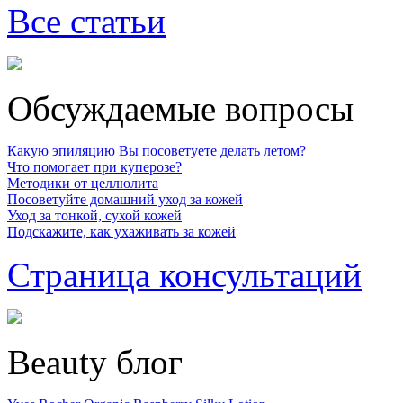
Все статьи
Обсуждаемые вопросы
Какую эпиляцию Вы посоветуете делать летом?
Что помогает при куперозе?
Методики от целлюлита
Посоветуйте домашний уход за кожей
Уход за тонкой, сухой кожей
Подскажите, как ухаживать за кожей
Страница консультаций
Beauty блог