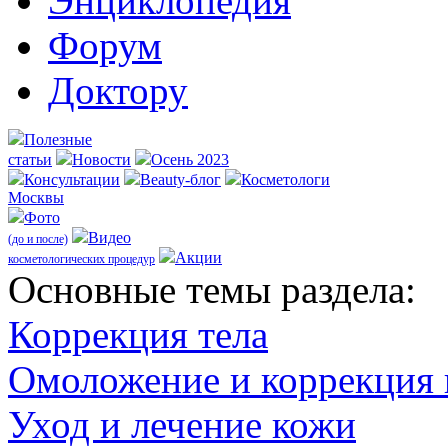
Энциклопедия
Форум
Доктору
Полезные
статьи
Новости
Осень 2023
Консультации
Beauty-блог
Косметологи
Москвы
Фото
Видео
(до и после)
Акции
косметологических процедур
Оcновные темы раздела:
Коррекция тела
Омоложение и коррекция
Уход и лечение кожи