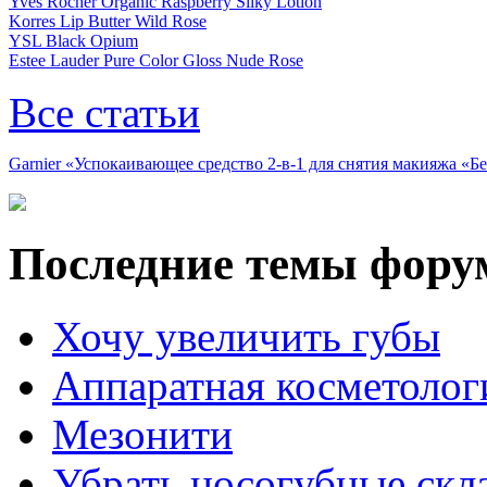
Yves Rocher Organic Raspberry Silky Lotion
Korres Lip Butter Wild Rose
YSL Black Opium
Estee Lauder Pure Color Gloss Nude Rose
Все статьи
Garnier «Успокаивающее средство 2-в-1 для снятия макияжа «
Последние темы фору
Хочу увеличить губы
Аппаратная косметолог
Мезонити
Убрать носогубные скл