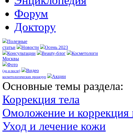
Энциклопедия
Форум
Доктору
Полезные
статьи
Новости
Осень 2023
Консультации
Beauty-блог
Косметологи
Москвы
Фото
Видео
(до и после)
Акции
косметологических процедур
Оcновные темы раздела:
Коррекция тела
Омоложение и коррекция
Уход и лечение кожи