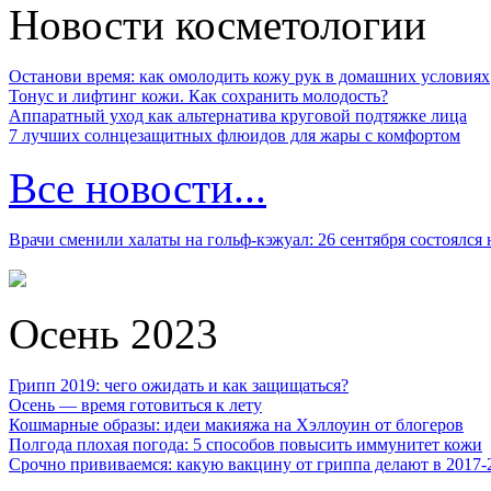
Новости косметологии
Останови время: как омолодить кожу рук в домашних условиях
Тонус и лифтинг кожи. Как сохранить молодость?
Аппаратный уход как альтернатива круговой подтяжке лица
7 лучших солнцезащитных флюидов для жары с комфортом
Все новости...
Врачи сменили халаты на гольф-кэжуал: 26 сентября состоялся
Осень 2023
Грипп 2019: чего ожидать и как защищаться?
Осень — время готовиться к лету
Кошмарные образы: идеи макияжа на Хэллоуин от блогеров
Полгода плохая погода: 5 способов повысить иммунитет кожи
Срочно прививаемся: какую вакцину от гриппа делают в 2017-