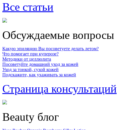
Все статьи
Обсуждаемые вопросы
Какую эпиляцию Вы посоветуете делать летом?
Что помогает при куперозе?
Методики от целлюлита
Посоветуйте домашний уход за кожей
Уход за тонкой, сухой кожей
Подскажите, как ухаживать за кожей
Страница консультаций
Beauty блог