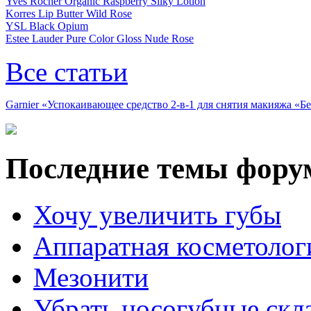
Yves Rocher Organic Raspberry Silky Lotion
Korres Lip Butter Wild Rose
YSL Black Opium
Estee Lauder Pure Color Gloss Nude Rose
Все статьи
Garnier «Успокаивающее средство 2-в-1 для снятия макияжа «
Последние темы фору
Хочу увеличить губы
Аппаратная косметолог
Мезонити
Убрать носогубные скл