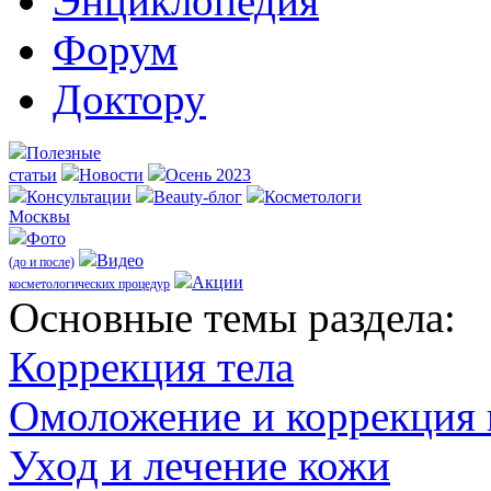
Энциклопедия
Форум
Доктору
Полезные
статьи
Новости
Осень 2023
Консультации
Beauty-блог
Косметологи
Москвы
Фото
Видео
(до и после)
Акции
косметологических процедур
Оcновные темы раздела:
Коррекция тела
Омоложение и коррекция
Уход и лечение кожи