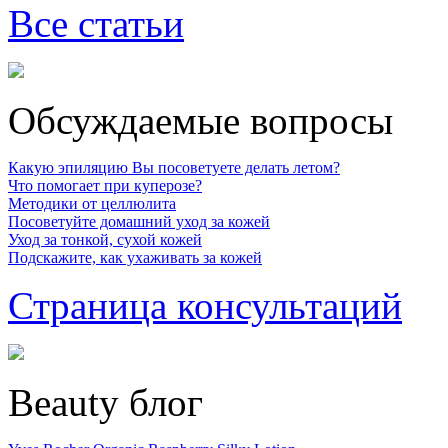
Все статьи
Обсуждаемые вопросы
Какую эпиляцию Вы посоветуете делать летом?
Что помогает при куперозе?
Методики от целлюлита
Посоветуйте домашний уход за кожей
Уход за тонкой, сухой кожей
Подскажите, как ухаживать за кожей
Страница консультаций
Beauty блог