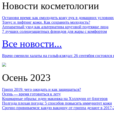
Новости косметологии
Останови время: как омолодить кожу рук в домашних условиях
Тонус и лифтинг кожи. Как сохранить молодость?
Аппаратный уход как альтернатива круговой подтяжке лица
7 лучших солнцезащитных флюидов для жары с комфортом
Все новости...
Врачи сменили халаты на гольф-кэжуал: 26 сентября состоялся
Осень 2023
Грипп 2019: чего ожидать и как защищаться?
Осень — время готовиться к лету
Кошмарные образы: идеи макияжа на Хэллоуин от блогеров
Полгода плохая погода: 5 способов повысить иммунитет кожи
Срочно прививаемся: какую вакцину от гриппа делают в 2017-