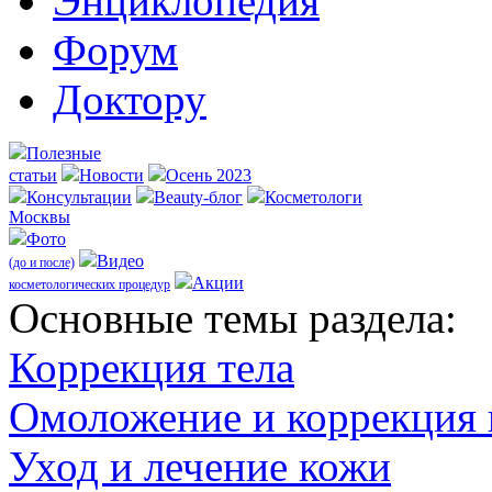
Энциклопедия
Форум
Доктору
Полезные
статьи
Новости
Осень 2023
Консультации
Beauty-блог
Косметологи
Москвы
Фото
Видео
(до и после)
Акции
косметологических процедур
Оcновные темы раздела:
Коррекция тела
Омоложение и коррекция
Уход и лечение кожи