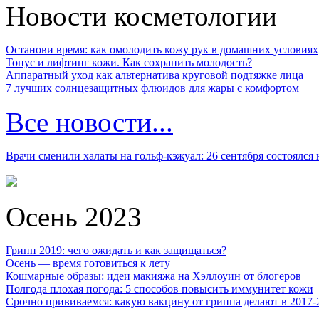
Новости косметологии
Останови время: как омолодить кожу рук в домашних условиях
Тонус и лифтинг кожи. Как сохранить молодость?
Аппаратный уход как альтернатива круговой подтяжке лица
7 лучших солнцезащитных флюидов для жары с комфортом
Все новости...
Врачи сменили халаты на гольф-кэжуал: 26 сентября состоялся
Осень 2023
Грипп 2019: чего ожидать и как защищаться?
Осень — время готовиться к лету
Кошмарные образы: идеи макияжа на Хэллоуин от блогеров
Полгода плохая погода: 5 способов повысить иммунитет кожи
Срочно прививаемся: какую вакцину от гриппа делают в 2017-