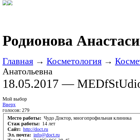
Родионова Анастаси
Главная
→
Косметология
→
Косме
Анатольевна
18.05.2017 — MEDfStUdi
Мой выбор
Вверх
голосов:
279
Место работы:
Чудо Доктор, многопрофильная клиника
Стаж работы:
14 лет
Сайт:
http://doct.ru
Эл. почта:
info@doct.ru