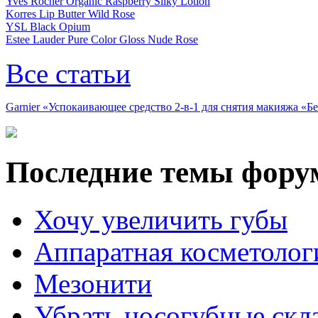
Yves Rocher Organic Raspberry Silky Lotion
Korres Lip Butter Wild Rose
YSL Black Opium
Estee Lauder Pure Color Gloss Nude Rose
Все статьи
Garnier «Успокаивающее средство 2-в-1 для снятия макияжа «
Последние темы фору
Хочу увеличить губы
Аппаратная косметолог
Мезонити
Убрать носогубные скл