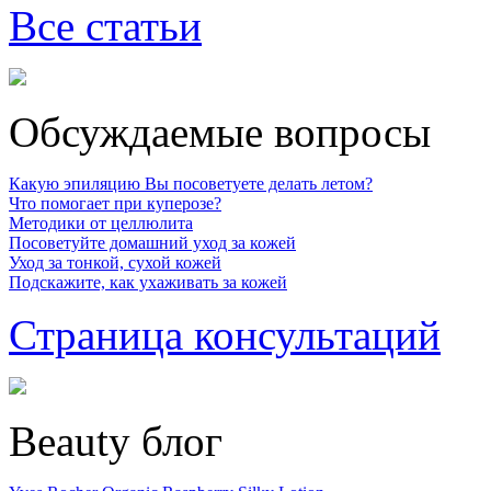
Все статьи
Обсуждаемые вопросы
Какую эпиляцию Вы посоветуете делать летом?
Что помогает при куперозе?
Методики от целлюлита
Посоветуйте домашний уход за кожей
Уход за тонкой, сухой кожей
Подскажите, как ухаживать за кожей
Страница консультаций
Beauty блог