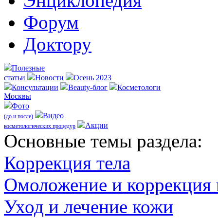
Энциклопедия
Форум
Доктору
Полезные
статьи
Новости
Осень 2023
Консультации
Beauty-блог
Косметологи
Москвы
Фото
Видео
(до и после)
Акции
косметологических процедур
Оcновные темы раздела:
Коррекция тела
Омоложение и коррекция
Уход и лечение кожи