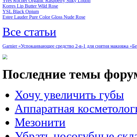
Yves Rocher Organic Raspberry Silky Lotion
Korres Lip Butter Wild Rose
YSL Black Opium
Estee Lauder Pure Color Gloss Nude Rose
Все статьи
Garnier «Успокаивающее средство 2-в-1 для снятия макияжа «
Последние темы фору
Хочу увеличить губы
Аппаратная косметолог
Мезонити
Убрать носогубные скл