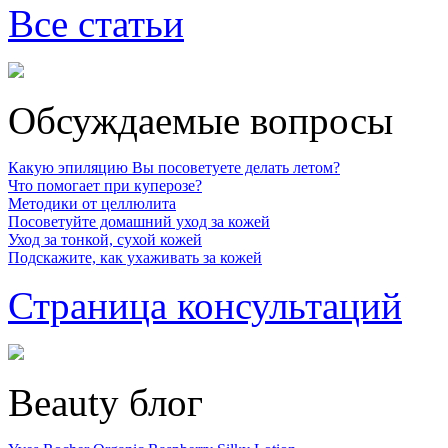
Все статьи
Обсуждаемые вопросы
Какую эпиляцию Вы посоветуете делать летом?
Что помогает при куперозе?
Методики от целлюлита
Посоветуйте домашний уход за кожей
Уход за тонкой, сухой кожей
Подскажите, как ухаживать за кожей
Страница консультаций
Beauty блог