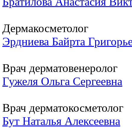
Братилова Анастасия Вик
Дермакосметолог
Эрдниева Байрта Григорь
Врач дерматовенеролог
Гужеля Ольга Сергеевна
Врач дерматокосметолог
Бут Наталья Алексеевна