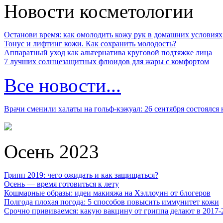
Новости косметологии
Останови время: как омолодить кожу рук в домашних условиях
Тонус и лифтинг кожи. Как сохранить молодость?
Аппаратный уход как альтернатива круговой подтяжке лица
7 лучших солнцезащитных флюидов для жары с комфортом
Все новости...
Врачи сменили халаты на гольф-кэжуал: 26 сентября состоялся
Осень 2023
Грипп 2019: чего ожидать и как защищаться?
Осень — время готовиться к лету
Кошмарные образы: идеи макияжа на Хэллоуин от блогеров
Полгода плохая погода: 5 способов повысить иммунитет кожи
Срочно прививаемся: какую вакцину от гриппа делают в 2017-