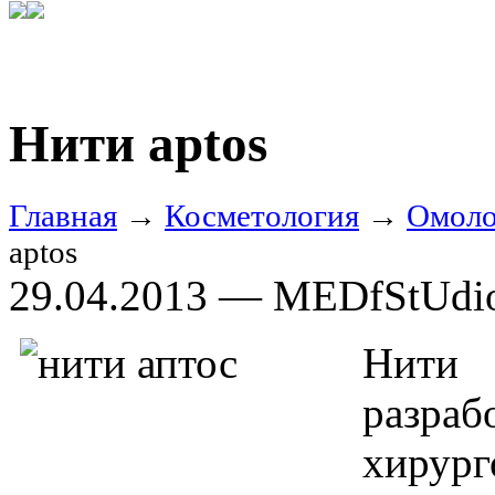
Нити aptos
Главная
→
Косметология
→
Омоло
aptos
29.04.2013 — MEDfStUdi
Нити 
разраб
хирур