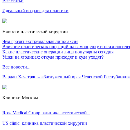
Все статьи
Идеальный возраст для пластики
Новости пластической хирургии
Чем грозит экстремальная липосаксия
Влияние пластических операций на самооценку и психологиче
Какие пластические операции лица популярны сегодня
Ушки на ягодицах: откуда приходят и куда уходят?
Все новости...
Вардан Хачатрян – «Заслуженный врач Чеченской Республики»
Клиники Москвы
Ross Medical Group, клиника эстетической...
US clinic, клиника пластической хирургии