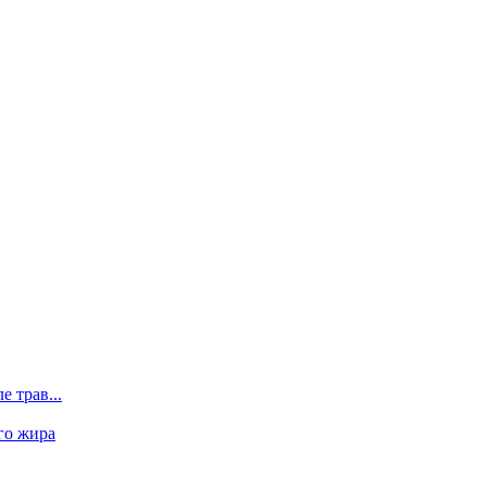
 трав...
го жира