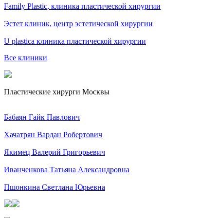
Family Plastic, клиника пластической хирургии
Эстет клиник, центр эстетической хирургии
U plastica клиника пластической хирургии
Все клиники
Пластические хирурги Москвы
Бабаян Гайк Павлович
Хачатрян Вардан Робертович
Якимец Валерий Григорьевич
Иванченкова Татьяна Александровна
Пшонкина Светлана Юрьевна