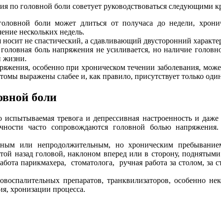
я по головной боли советует руководствоваться следующими кр
головной боли может длиться от получаса до недели, хрони
чение нескольких недель.
 носит не спастический, а сдавливающий двусторонний характер
 головная боль напряжения не усиливается, но наличие голов
й жизни.
ряжения, особенно при хроническом течении заболевания, може
птомы выражены слабее и, как правило, присутствует только один
овной боли
 испытываемая тревога и депрессивная настроенность и даже 
ичности часто сопровождаются головной болью напряжения.
ьным или непродолжительным, но хроническим пребывание
й назад головой, наклоном вперед или в сторону, поднятыми 
работа парикмахера, стоматолога, ручная работа за столом, за с
овоспалительных препаратов, транквилизаторов, особенно не
я, хронизации процесса.