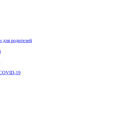
и для родителей
ы
й
 COVID-19