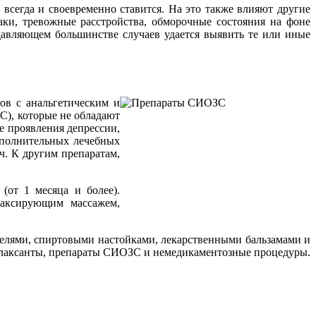
 всегда и своевременно ставится. На это также влияют другие
аки, тревожные расстройства, обморочные состояния на фоне
одавляющем большинстве случаев удается выявить те или иные
ов с анальгетическим и
С), которые не обладают
 проявления депрессии,
ополнительных лечебных
ч. К другим препаратам,
(от 1 месяца и более).
лаксирующим массажем,
елями, спиртовыми настойками, лекарственными бальзамами и
релаксанты, препараты СИОЗС и немедикаментозные процедуры.