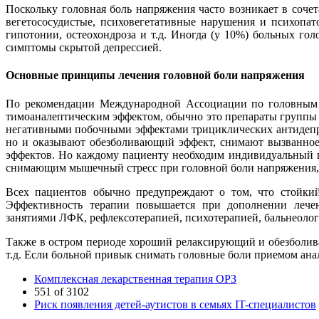
Поскольку головная боль напряжения часто возникает в сочет
вегетососудистые, психовегетативные нарушения и психопат
гипотонии, остеохондроза и т.д. Иногда (у 10%) больных го
симптомы скрытой депрессией.
Основные принципы лечения головной боли напряжения
По рекомендации Международной Ассоциации по головным б
тимоаналептическим эффектом, обычно это препараты группы 
негативными побочными эффектами трициклических антидепре
но и оказывают обезболивающий эффект, снимают вызванно
эффектов. Но каждому пациенту необходим индивидуальный по
снимающим мышечный стресс при головной боли напряжения, 
Всех пациентов обычно предупреждают о том, что стойкий
Эффективность терапии повышается при дополнении лечен
занятиями ЛФК, рефлексотерапией, психотерапией, бальнеоло
Также в остром периоде хороший релаксирующий и обезболив
т.д. Если больной привык снимать головные боли приемом ан
Комплексная лекарственная терапия ОРЗ
551 of 3102
Риск появления детей-аутистов в семьях IT-специалистов