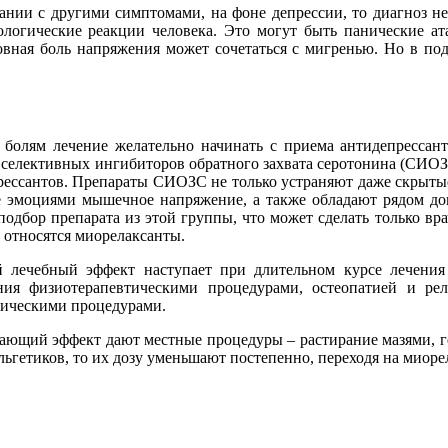
ании с другими симптомами, на фоне депрессии, то диагноз не
ологические реакции человека. Это могут быть панические ат
ловная боль напряжения может сочетаться с мигренью. Но в п
олям лечение желательно начинать с приема антидепрессант
селективных ингибиторов обратного захвата серотонина (СИОЗ
ссантов. Препараты СИОЗС не только устраняют даже скрытые
е эмоциями мышечное напряжение, а также обладают рядом д
дбор препарата из этой группы, что может сделать только вра
относятся миорелаксанты.
 лечебный эффект наступает при длительном курсе лечения 
ия физиотерапевтическими процедурами, остеопатией и ре
гическими процедурами.
ающий эффект дают местные процедуры – растирание мазями, г
альгетиков, то их дозу уменьшают постепенно, переходя на мио