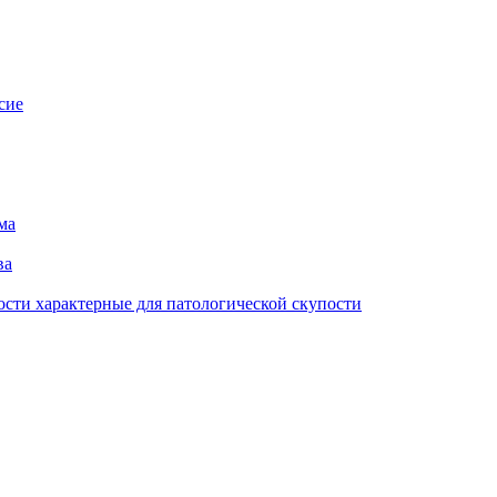
сие
ма
ва
сти характерные для патологической скупости