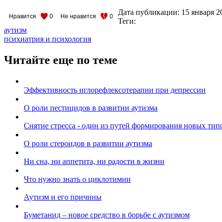
Дата публикации:
15 января 2
Нравится
0
Не нравится
0
Теги:
аутизм
психиатрия и психология
Читайте еще по теме
Эффективность иглорефлексотерапии при депрессии
О роли пестицидов в развитии аутизма
Снятие стресса - один из путей формирования новых тип
О роли стероидов в развитии аутизма
Ни сна, ни аппетита, ни радости в жизни
Что нужно знать о циклотимии
Аутизм и его причины
Буметанид – новое средство в борьбе с аутизмом