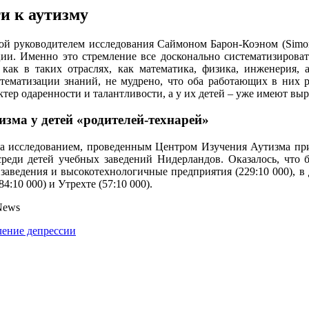
и к аутизму
ной руководителем исследования Саймоном Барон-Коэном (Simon
ции. Именно это стремление все досконально систематизирова
как в таких отраслях, как математика, физика, инженерия, 
тематизации знаний, не мудрено, что оба работающих в них р
актер одаренности и талантливости, а у их детей – уже имеют в
изма у детей «родителей-технарей»
а исследованием, проведенным Центром Изучения Аутизма при
среди детей учебных заведений Нидерландов. Оказалось, что 
заведения и высокотехнологичные предприятия (229:10 000), в
4:10 000) и Утрехте (57:10 000).
News
ление депрессии