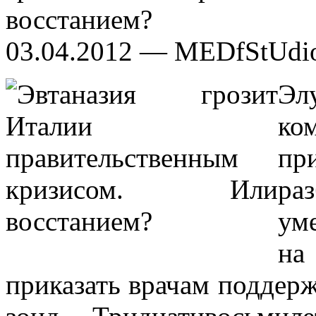
восстанием?
03.04.2012 — MEDfStUdi
Эл
ко
п
ра
ум
на
приказать врачам поддерж