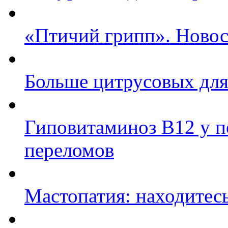
«Птичий грипп». Новос
Больше цитрусовых для
Гиповитаминоз В12 у п
переломов
Мастопатия: находитесь