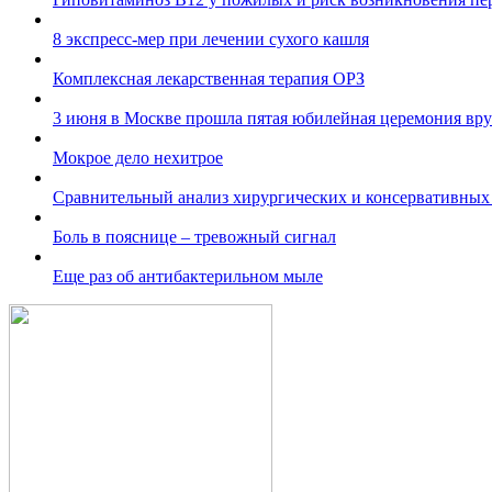
8 экспресс-мер при лечении сухого кашля
Комплексная лекарственная терапия ОРЗ
3 июня в Москве прошла пятая юбилейная церемония вру
Мокрое дело нехитрое
Сравнительный анализ хирургических и консервативных
Боль в пояснице – тревожный сигнал
Еще раз об антибактерильном мыле