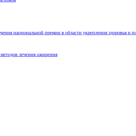
чения национальной премии в области укрепления здоровья и п
 методов лечения ожирения