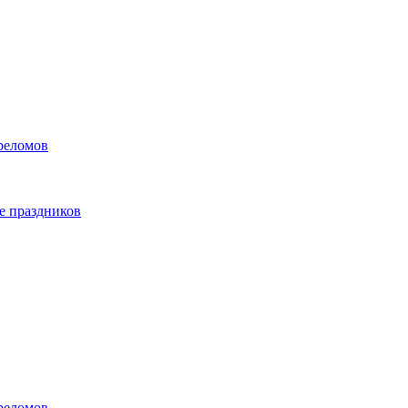
реломов
е праздников
реломов