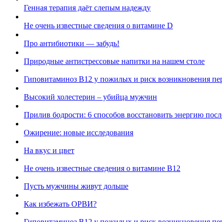
Генная терапия даёт слепым надежду
Не очень известные сведения о витамине D
Про антибиотики — забудь!
Природные антистрессовые напитки на нашем столе
Гиповитаминоз В12 у пожилых и риск возникновения пе
Высокий холестерин – убийца мужчин
Прилив бодрости: 6 способов восстановить энергию посл
Ожирение: новые исследования
На вкус и цвет
Не очень известные сведения о витамине В12
Пусть мужчины живут дольше
Как избежать ОРВИ?
Гиповитаминоз В12 у пожилых и риск возникновения пе