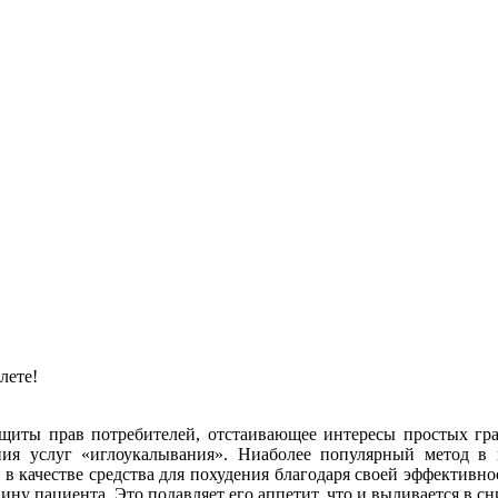
лете!
щиты прав потребителей, отстаивающее интересы простых гр
ния услуг «иглоукалывания». Ниаболее популярный метод в 
 в качестве средства для похудения благодаря своей эффективн
ну пациента. Это подавляет его аппетит, что и выливается в сн