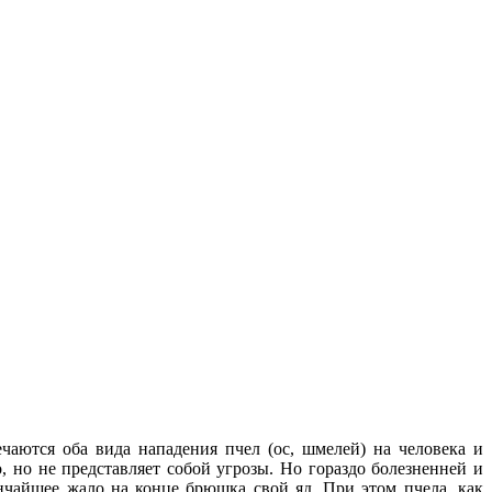
чаются оба вида нападения пчел (ос, шмелей) на человека и
 но не представляет собой угрозы. Но гораздо болезненней и
ончайшее жало на конце брюшка свой яд. При этом пчела, как