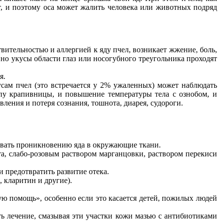
ает, и поэтому оса может жалить человека или животных подряд
ительностью и аллергией к яду пчел, возникает жжение, боль,
 но укусы области глаз или носогубного треугольника проходят
я.
сам пчел (это встречается у 2% ужаленных) может наблюдать
ипу крапивницы, и повышение температуры тела с ознобом, и
ления и потеря сознания, тошнота, диарея, судороги.
твовать проникновению яда в окружающие ткани.
та, слабо-розовым раствором марганцовки, раствором перекиси
и предотвратить развитие отека.
 кларитин и другие).
ю помощь», особенно если это касается детей, пожилых людей
ь лечение, смазывая эти участки кожи мазью с антибиотиками