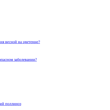
гия весной на цветение?
 опасном заболевании?
ний поллиноз