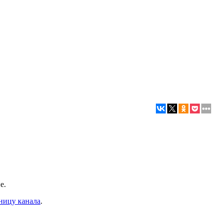
е.
ницу канала
.