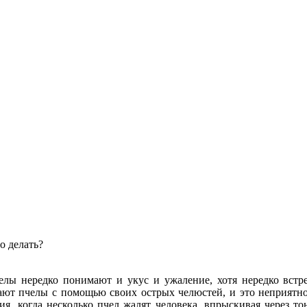
о делать?
лы нередко понимают и укус и ужаление, хотя нередко встре
ют пчелы с помощью своих острых челюстей, и это неприятно,
ия, когда несколько пчел жалят человека, впрыскивая через т