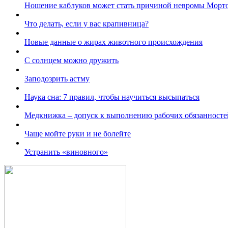
Ношение каблуков может стать причиной невромы Морт
Что делать, если у вас крапивница?
Новые данные о жирах животного происхождения
С солнцем можно дружить
Заподозрить астму
Наука сна: 7 правил, чтобы научиться высыпаться
Медкнижка – допуск к выполнению рабочих обязанносте
Чаще мойте руки и не болейте
Устранить «виновного»