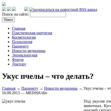
Поиск на сайте:
Главная
Пластическая хирургия
Косметология
Психология
Пациенту
Новости медицины
Энциклопедия
Форум
Доктору
Укус пчелы – что делать?
Главная
→
Пациенту
→
Новости медицины
→ Укус пчелы – чт
16.09.2013 — MEDfStUdio
Под укусом пче
животных. Куса
опасней ситуац