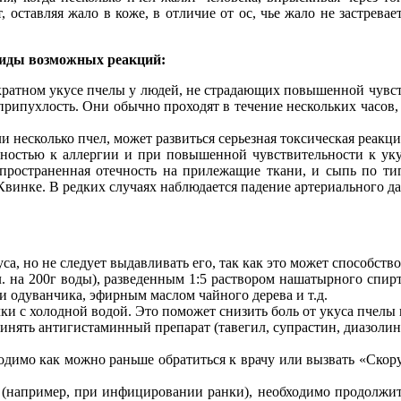
т, оставляя жало в коже, в отличие от ос, чье жало не застрев
виды возможных реакций:
ратном укусе пчелы у людей, не страдающих повышенной чувств
припухлость. Они обычно проходят в течение нескольких часов,
и несколько пчел, может развиться серьезная токсическая реакци
ностью к аллергии и при повышенной чувствительности к уку
спространенная отечность на прилежащие ткани, и сыпь по т
Квинке. В редких случаях наблюдается падение артериального дав
са, но не следует выдавливать его, так как это может способс
л. на 200г воды), разведенным 1:5 раствором нашатырного спир
 одуванчика, эфирным маслом чайного дерева и т.д.
ки с холодной водой. Это поможет снизить боль от укуса пчелы 
инять антигистаминный препарат (тавегил, супрастин, диазолин,
димо как можно раньше обратиться к врачу или вызвать «Скору
 (например, при инфицировании ранки), необходимо продолжит