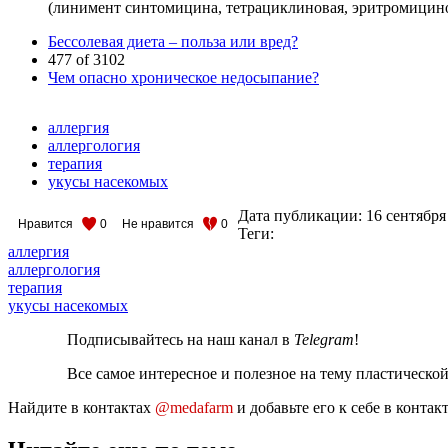
(линимент синтомицина, тетрациклиновая, эритромицинов
Бессолевая диета – польза или вред?
477 of 3102
Чем опасно хроническое недосыпание?
аллергия
аллергология
терапия
укусы насекомых
Дата публикации:
16 сентября
Нравится
0
Не нравится
0
Теги:
аллергия
аллергология
терапия
укусы насекомых
Подписывайтесь на наш канал в
Telegram
!
Все самое интересное и полезное на тему пластическо
Найдите в контактах
@medafarm
и добавьте его к себе в конта