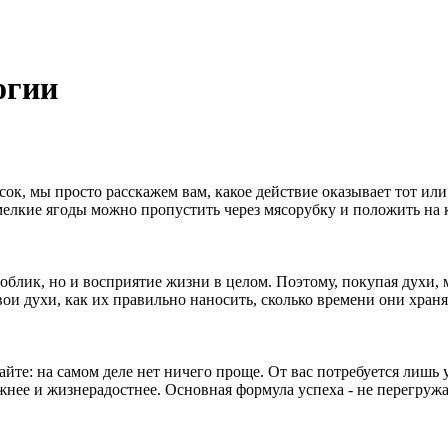
огии
к, мы просто расскажем вам, какое действие оказывает тот или
(мелкие ягоды можно пропустить через мясорубку и положить на
блик, но и восприятие жизни в целом. Поэтому, покупая духи, м
ои духи, как их правильно наносить, сколько времени они хранят
те: на самом деле нет ничего проще. От вас потребуется лишь у
вижнее и жизнерадостнее. Основная формула успеха - не перегруж