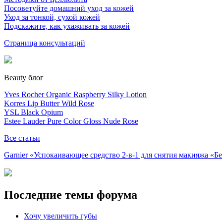
Посоветуйте домашний уход за кожей
Уход за тонкой, сухой кожей
Подскажите, как ухаживать за кожей
Страница консультаций
Beauty блог
Yves Rocher Organic Raspberry Silky Lotion
Korres Lip Butter Wild Rose
YSL Black Opium
Estee Lauder Pure Color Gloss Nude Rose
Все статьи
Garnier «Успокаивающее средство 2-в-1 для снятия макияжа «
Последние темы форума
Хочу увеличить губы