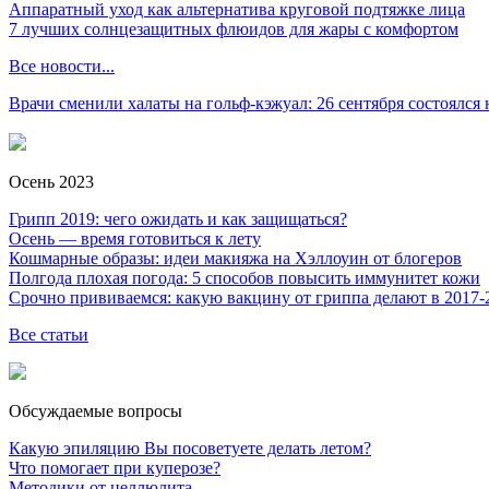
Аппаратный уход как альтернатива круговой подтяжке лица
7 лучших солнцезащитных флюидов для жары с комфортом
Все новости...
Врачи сменили халаты на гольф-кэжуал: 26 сентября состоялся
Осень 2023
Грипп 2019: чего ожидать и как защищаться?
Осень — время готовиться к лету
Кошмарные образы: идеи макияжа на Хэллоуин от блогеров
Полгода плохая погода: 5 способов повысить иммунитет кожи
Срочно прививаемся: какую вакцину от гриппа делают в 2017-
Все статьи
Обсуждаемые вопросы
Какую эпиляцию Вы посоветуете делать летом?
Что помогает при куперозе?
Методики от целлюлита