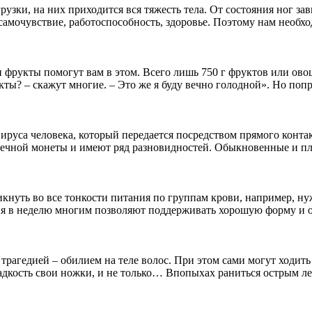
ки, на них приходится вся тяжесть тела. От состояния ног зави
 самочувствие, работоспособность, здоровье. Поэтому нам необ
и фрукты помогут вам в этом. Всего лишь 750 г фруктов или ово
кты? – скажут многие. – Это же я буду вечно голодной». Но попр
руса человека, который передается посредством прямого контак
еечной монеты и имеют ряд разновидностей. Обыкновенные и пло
кнуть во все тонкости питания по группам крови, например, ну
дня в неделю многим позволяют поддерживать хорошую форму и о
рагедией – обилием на теле волос. При этом сами могут ходить
дкость свои ножки, и не только… Впопыхах раниться острым лезв