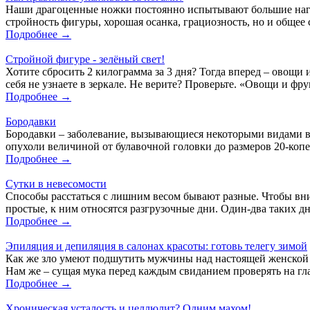
Наши драгоценные ножки постоянно испытывают большие нагруз
стройность фигуры, хорошая осанка, грациозность, но и общее
Подробнее →
Стройной фигуре - зелёный свет!
Хотите сбросить 2 килограмма за 3 дня? Тогда вперед – овощи 
себя не узнаете в зеркале. Не верите? Проверьте. «Овощи и фру
Подробнее →
Бородавки
Бородавки – заболевание, вызывающиеся некоторыми видами ви
опухоли величиной от булавочной головки до размеров 20-коп
Подробнее →
Сутки в невесомости
Способы расстаться с лишним весом бывают разные. Чтобы вни
простые, к ним относятся разгрузочные дни. Один-два таких 
Подробнее →
Эпиляция и депиляция в салонах красоты: готовь телегу зимой
Как же зло умеют подшутить мужчины над настоящей женской т
Нам же – сущая мука перед каждым свиданием проверять на гла
Подробнее →
Хроническая усталость и целлюлит? Одним махом!