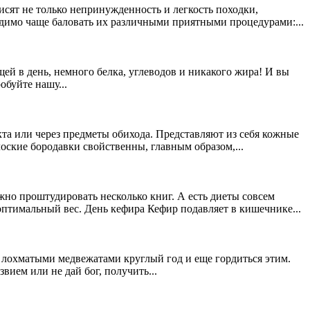
сят не только непринужденность и легкость походки,
ходимо чаще баловать их различными приятными процедурами:...
щей в день, немного белка, углеводов и никакого жира! И вы
обуйте нашу...
та или через предметы обихода. Представляют из себя кожные
ские бородавки свойственны, главным образом,...
жно проштудировать несколько книг. А есть диеты совсем
птимальный вес. День кефира Кефир подавляет в кишечнике...
 лохматыми медвежатами круглый год и еще гордиться этим.
ием или не дай бог, получить...