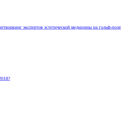
 нетворкинг экспертов эстетической медицины на гольф-поле
2018?