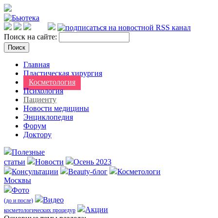
Поиск на сайте:
Главная
Пластическая хирургия
Косметология
Психология
Пациенту
Новости медицины
Энциклопедия
Форум
Доктору
Полезные
статьи
Новости
Осень 2023
Консультации
Beauty-блог
Косметологи
Москвы
Фото
Видео
(до и после)
Акции
косметологических процедур