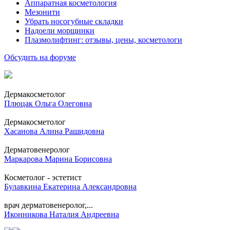
Аппаратная косметология
Мезонити
Убрать носогубные складки
Надоели морщинки
Плазмолифтинг: отзывы, цены, косметологи
Обсудить на форуме
Дермакосметолог
Плюцак Ольга Олеговна
Дермакосметолог
Хасанова Алина Рашидовна
Дерматовенеролог
Маркарова Марина Борисовна
Косметолог - эстетист
Булавкина Екатерина Александровна
врач дерматовенеролог,...
Иконникова Наталия Андреевна