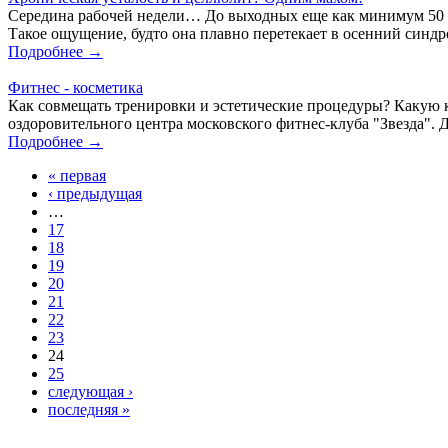
Середина рабочей недели… До выходных еще как минимум 50 час
Такое ощущение, будто она плавно перетекает в осенний синдр
Подробнее →
Фитнес - косметика
Как совмещать тренировки и эстетические процедуры? Какую к
оздоровительного центра московского фитнес-клуба "Звезда". Д
Подробнее →
« первая
‹ предыдущая
…
17
18
19
20
21
22
23
24
25
следующая ›
последняя »