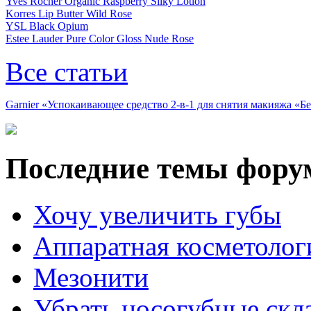
Yves Rocher Organic Raspberry Silky Lotion
Korres Lip Butter Wild Rose
YSL Black Opium
Estee Lauder Pure Color Gloss Nude Rose
Все статьи
Garnier «Успокаивающее средство 2-в-1 для снятия макияжа «
Последние темы фору
Хочу увеличить губы
Аппаратная косметолог
Мезонити
Убрать носогубные скл