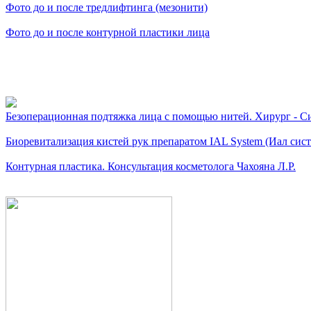
Фото до и после тредлифтинга (мезонити)
Фото до и после контурной пластики лица
Видео косметологически
Безоперационная подтяжка лица с помощью нитей. Хирург - Си
Биоревитализация кистей рук препаратом IAL System (Иал сис
Контурная пластика. Консультация косметолога Чахояна Л.Р.