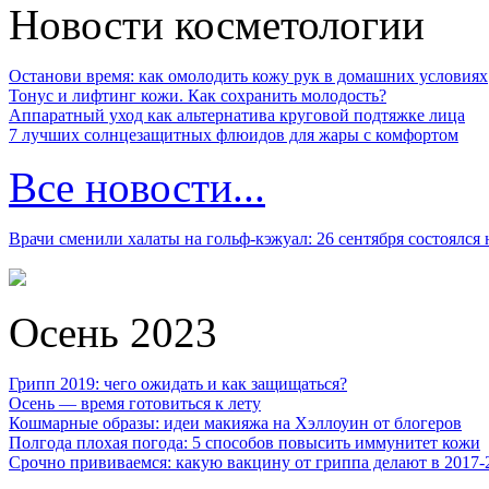
Новости косметологии
Останови время: как омолодить кожу рук в домашних условиях
Тонус и лифтинг кожи. Как сохранить молодость?
Аппаратный уход как альтернатива круговой подтяжке лица
7 лучших солнцезащитных флюидов для жары с комфортом
Все новости...
Врачи сменили халаты на гольф-кэжуал: 26 сентября состоялся
Осень 2023
Грипп 2019: чего ожидать и как защищаться?
Осень — время готовиться к лету
Кошмарные образы: идеи макияжа на Хэллоуин от блогеров
Полгода плохая погода: 5 способов повысить иммунитет кожи
Срочно прививаемся: какую вакцину от гриппа делают в 2017-