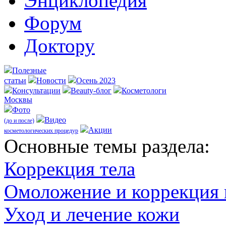
Энциклопедия
Форум
Доктору
Полезные
статьи
Новости
Осень 2023
Консультации
Beauty-блог
Косметологи
Москвы
Фото
Видео
(до и после)
Акции
косметологических процедур
Оcновные темы раздела:
Коррекция тела
Омоложение и коррекция
Уход и лечение кожи