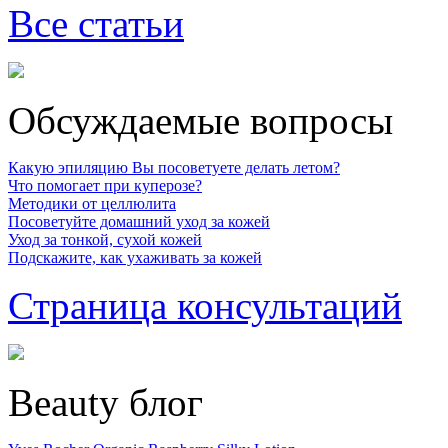
Все статьи
Обсуждаемые вопросы
Какую эпиляцию Вы посоветуете делать летом?
Что помогает при куперозе?
Методики от целлюлита
Посоветуйте домашний уход за кожей
Уход за тонкой, сухой кожей
Подскажите, как ухаживать за кожей
Страница консультаций
Beauty блог