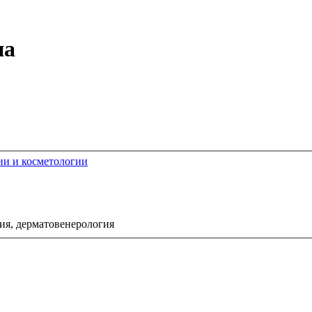
на
гии и косметологии
ия, дерматовенерология