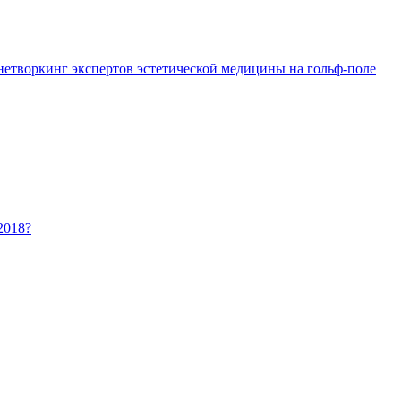
 нетворкинг экспертов эстетической медицины на гольф-поле
2018?