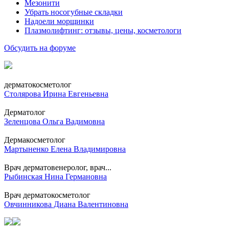
Мезонити
Убрать носогубные складки
Надоели морщинки
Плазмолифтинг: отзывы, цены, косметологи
Обсудить на форуме
дерматокосметолог
Столярова Ирина Евгеньевна
Дерматолог
Зеленцова Ольга Вадимовна
Дермакосметолог
Мартыненко Елена Владимировна
Врач дерматовенеролог, врач...
Рыбинская Нина Германовна
Врач дерматокосметолог
Овчинникова Диана Валентиновна