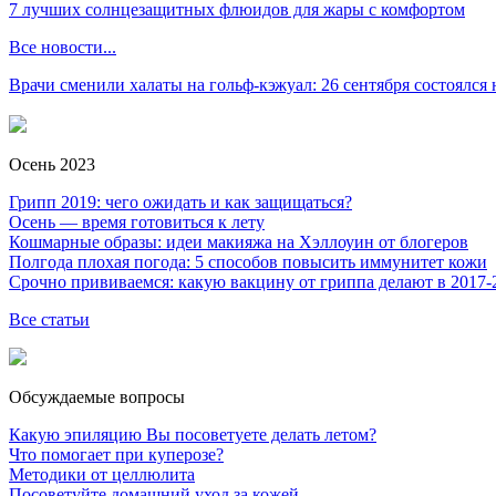
7 лучших солнцезащитных флюидов для жары с комфортом
Все новости...
Врачи сменили халаты на гольф-кэжуал: 26 сентября состоялся
Осень 2023
Грипп 2019: чего ожидать и как защищаться?
Осень — время готовиться к лету
Кошмарные образы: идеи макияжа на Хэллоуин от блогеров
Полгода плохая погода: 5 способов повысить иммунитет кожи
Срочно прививаемся: какую вакцину от гриппа делают в 2017-
Все статьи
Обсуждаемые вопросы
Какую эпиляцию Вы посоветуете делать летом?
Что помогает при куперозе?
Методики от целлюлита
Посоветуйте домашний уход за кожей