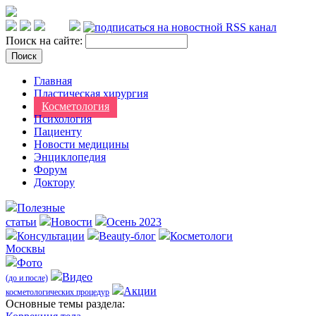
Поиск на сайте:
Главная
Пластическая хирургия
Косметология
Психология
Пациенту
Новости медицины
Энциклопедия
Форум
Доктору
Полезные
статьи
Новости
Осень 2023
Консультации
Beauty-блог
Косметологи
Москвы
Фото
Видео
(до и после)
Акции
косметологических процедур
Оcновные темы раздела: