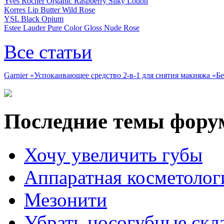
Yves Rocher Organic Raspberry Silky Lotion
Korres Lip Butter Wild Rose
YSL Black Opium
Estee Lauder Pure Color Gloss Nude Rose
Все статьи
Garnier «Успокаивающее средство 2-в-1 для снятия макияжа «
Последние темы фору
Хочу увеличить губы
Аппаратная косметолог
Мезонити
Убрать носогубные скл