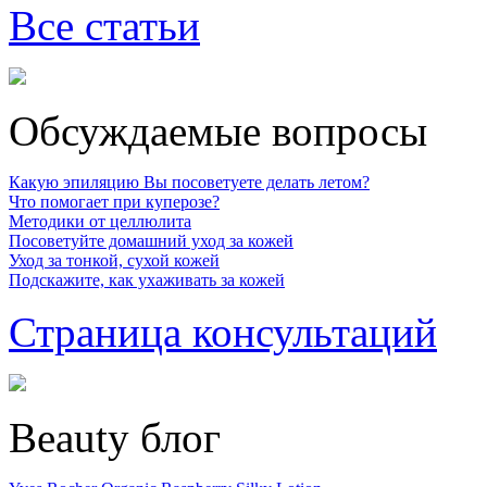
Все статьи
Обсуждаемые вопросы
Какую эпиляцию Вы посоветуете делать летом?
Что помогает при куперозе?
Методики от целлюлита
Посоветуйте домашний уход за кожей
Уход за тонкой, сухой кожей
Подскажите, как ухаживать за кожей
Страница консультаций
Beauty блог