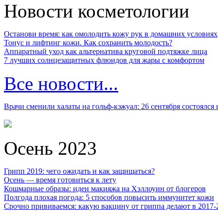
Новости косметологии
Останови время: как омолодить кожу рук в домашних условиях
Тонус и лифтинг кожи. Как сохранить молодость?
Аппаратный уход как альтернатива круговой подтяжке лица
7 лучших солнцезащитных флюидов для жары с комфортом
Все новости...
Врачи сменили халаты на гольф-кэжуал: 26 сентября состоялся
Осень 2023
Грипп 2019: чего ожидать и как защищаться?
Осень — время готовиться к лету
Кошмарные образы: идеи макияжа на Хэллоуин от блогеров
Полгода плохая погода: 5 способов повысить иммунитет кожи
Срочно прививаемся: какую вакцину от гриппа делают в 2017-