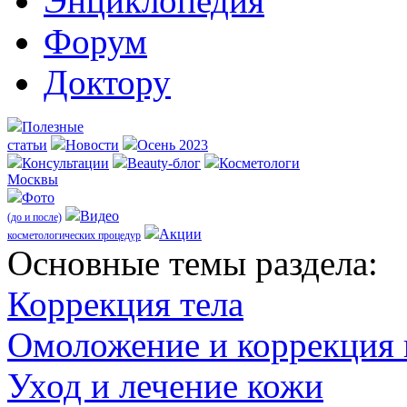
Энциклопедия
Форум
Доктору
Полезные
статьи
Новости
Осень 2023
Консультации
Beauty-блог
Косметологи
Москвы
Фото
Видео
(до и после)
Акции
косметологических процедур
Оcновные темы раздела:
Коррекция тела
Омоложение и коррекция
Уход и лечение кожи