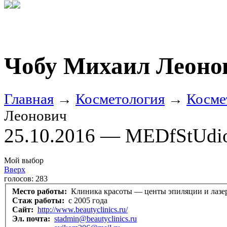
Чобу Михаил Леоно
Главная
→
Косметология
→
Косме
Леонович
25.10.2016 — MEDfStUdi
Мой выбор
Вверх
голосов:
283
Место работы:
Клиника красоты — центы эпиляции и лазе
Стаж работы:
с 2005 года
Сайт:
http://www.beautyclinics.ru/
Эл. почта:
stadmin@beautyclinics.ru