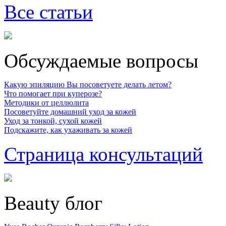
Все статьи
Обсуждаемые вопросы
Какую эпиляцию Вы посоветуете делать летом?
Что помогает при куперозе?
Методики от целлюлита
Посоветуйте домашний уход за кожей
Уход за тонкой, сухой кожей
Подскажите, как ухаживать за кожей
Страница консультаций
Beauty блог