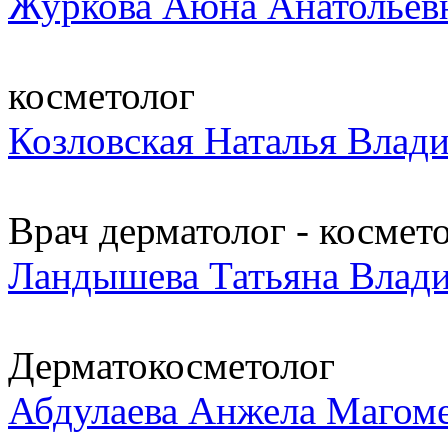
Журкова Аюна Анатольев
косметолог
Козловская Наталья Влад
Врач дерматолог - косметол
Ландышева Татьяна Влад
Дерматокосметолог
Абдулаева Анжела Магом