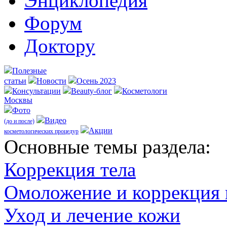
Энциклопедия
Форум
Доктору
Полезные
статьи
Новости
Осень 2023
Консультации
Beauty-блог
Косметологи
Москвы
Фото
Видео
(до и после)
Акции
косметологических процедур
Оcновные темы раздела:
Коррекция тела
Омоложение и коррекция
Уход и лечение кожи