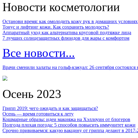
Новости косметологии
Останови время: как омолодить кожу рук в домашних условиях
Тонус и лифтинг кожи. Как сохранить молодость?
Аппаратный уход как альтернатива круговой подтяжке лица
7 лучших солнцезащитных флюидов для жары с комфортом
Все новости...
Врачи сменили халаты на гольф-кэжуал: 26 сентября состоялся
Осень 2023
Грипп 2019: чего ожидать и как защищаться?
Осень — время готовиться к лету
Кошмарные образы: идеи макияжа на Хэллоуин от блогеров
Полгода плохая погода: 5 способов повысить иммунитет кожи
Срочно прививаемся: какую вакцину от гриппа делают в 2017-