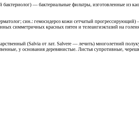
ий бактериолог) — бактериальные фильтры, изготовленные из ка
дерматолог; син.: гемосидероз кожи сетчатый прогрессирующий)
х симметричных красных пятен и телеангиэктазий на голенях, 
венный (Salvia от лат. Salvere — лечить) многолетний полуку
твенные, у основания деревянистые. Листья супротивные, черешк