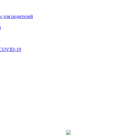
и для родителей
ы
й
 COVID-19