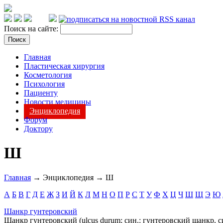
Поиск на сайте:
Главная
Пластическая хирургия
Косметология
Психология
Пациенту
Новости медицины
Энциклопедия
Форум
Доктору
Ш
Главная
→ Энциклопедия → Ш
А
Б
В
Г
Д
Е
Ж
З
И
Й
К
Л
М
Н
О
П
Р
С
Т
У
Ф
Х
Ц
Ч
Ш
Щ
Э
Ю
Шанкр гунтеровский
Шанкр гунтеровский (ulcus durum; син.: гунтеровский шанкр, 