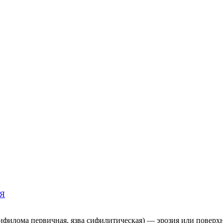
Я
сифилома первичная, язва сифилитическая) — эрозия или поверх