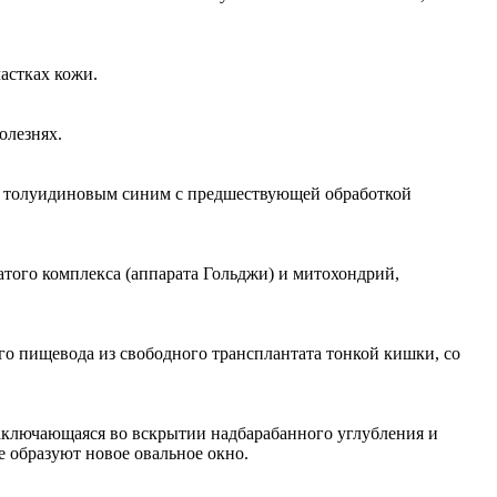
астках кожи.
олезнях.
и толуидиновым синим с предшествующей обработкой
атого комплекса (аппарата Гольджи) и митохондрий,
го пищевода из свободного трансплантата тонкой кишки, со
заключающаяся во вскрытии надбарабанного углубления и
е образуют новое овальное окно.