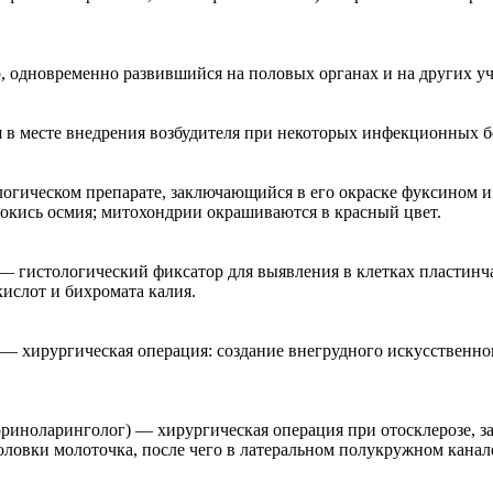
, одновременно развившийся на половых органах и на других уч
я в месте внедрения возбудителя при некоторых инфекционных б
огическом препарате, заключающийся в его окраске фуксином 
окись осмия; митохондрии окрашиваются в красный цвет.
 — гистологический фиксатор для выявления в клетках пластинч
ислот и бихромата калия.
 — хирургическая операция: создание внегрудного искусственно
оториноларинголог) — хирургическая операция при отосклерозе, 
оловки молоточка, после чего в латеральном полукружном канал