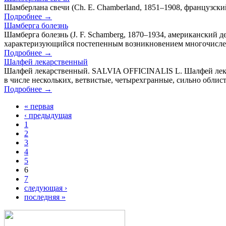
Шамберлана свечи (Ch. Е. Chamberland, 1851–1908, французск
Подробнее →
Шамберга болезнь
Шамберга болезнь (J. F. Schamberg, 1870–1934, американский 
характеризующийся постепенным возникновением многочисленны
Подробнее →
Шалфей лекарственный
Шалфей лекарственный. SALVIA OFFICINALIS L. Шалфей лекарст
в числе нескольких, ветвистые, четырехгранные, сильно облис
Подробнее →
« первая
‹ предыдущая
1
2
3
4
5
6
7
следующая ›
последняя »