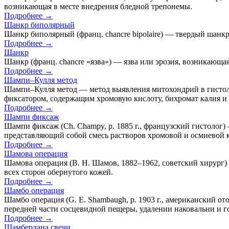
возникающая в месте внедрения бледной трепонемы.
Подробнее →
Шанкр биполярный
Шанкр биполярный (франц. chancre bipolaire) — твердый шанкр
Подробнее →
Шанкр
Шанкр (франц. chancre «язва») — язва или эрозия, возникающа
Подробнее →
Шампи–Кулля метод
Шампи–Кулля метод — метод выявления митохондрий в гистол
фиксатором, содержащим хромовую кислоту, бихромат калия и 
Подробнее →
Шампи фиксаж
Шампи фиксаж (Ch. Champy, р. 1885 г., французский гистолог)
представляющий собой смесь растворов хромовой и осмиевой к
Подробнее →
Шамова операция
Шамова операция (В. Н. Шамов, 1882–1962, советский хирург)
всех сторон обернутого кожей.
Подробнее →
Шамбо операция
Шамбо операция (G. Е. Shambaugh, р. 1903 г., американский 
передней части сосцевидной пещеры, удалении наковальни и г
Подробнее →
Шамберлана свечи