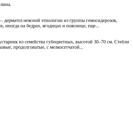
олина.
 — дерматоз неясной этиологии из группы гемосидерозов,
иногда на бедрах, ягодицах и пояснице, еще...
старник из семейства губоцветных, высотой 30–70 см. Стебли
овые, продолговатые, с мелкосетчатой...