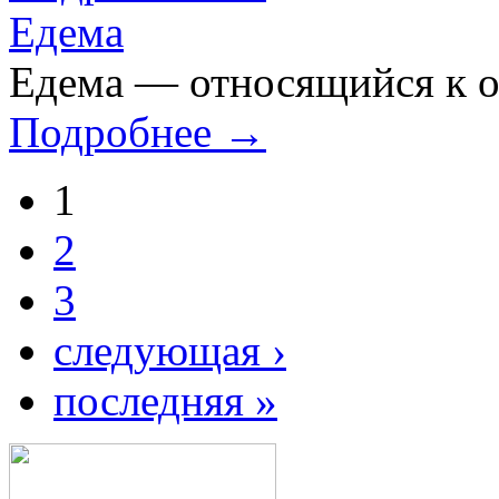
Едема
Едема — относящийся к о
Подробнее →
1
2
3
следующая ›
последняя »