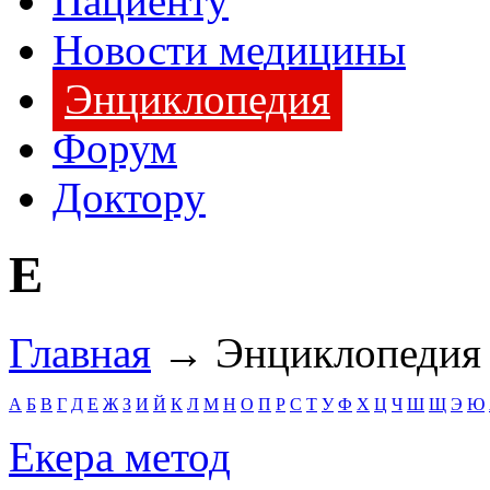
Пациенту
Новости медицины
Энциклопедия
Форум
Доктору
Е
Главная
→ Энциклопедия
А
Б
В
Г
Д
Е
Ж
З
И
Й
К
Л
М
Н
О
П
Р
С
Т
У
Ф
Х
Ц
Ч
Ш
Щ
Э
Ю
Екера метод