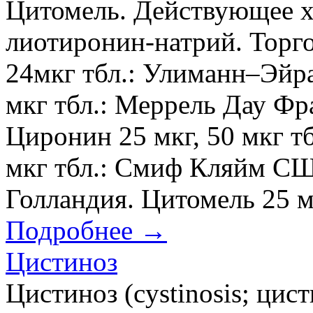
Цитомель. Действующее х
лиотиронин-натрий. Торго
24мкг тбл.: Улиманн–Эйр
мкг тбл.: Меррель Дау Фр
Циронин 25 мкг, 50 мкг 
мкг тбл.: Смиф Кляйм С
Голландия. Цитомель 25 мкг
Подробнее →
Цистиноз
Цистиноз (cystinosis; цист