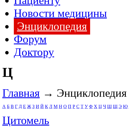
Пациенту
Новости медицины
Энциклопедия
Форум
Доктору
Ц
Главная
→ Энциклопедия
А
Б
В
Г
Д
Е
Ж
З
И
Й
К
Л
М
Н
О
П
Р
С
Т
У
Ф
Х
Ц
Ч
Ш
Щ
Э
Ю
Цитомель