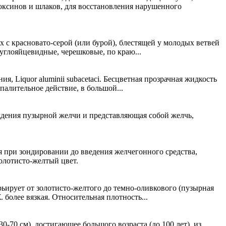
оксинов и шлаков, для восстановления нарушенного
 красновато-серой (или бурой), блестящей у молодых ветвей
углояйцевидные, черешковые, по краю...
я, Liquor aluminii subacetaci. Бесцветная прозрачная жидкость
алительное действие, в большой...
ждения пузырной желчи и представляющая собой желчь,
я при зондировании до введения желчегонного средства,
олотисто-желтый цвет.
рьирует от золотисто-желтого до темно-оливкового (пузырная
 более вязкая. Относительная плотность...
0 см), достигающее большого возраста (до 100 лет), из