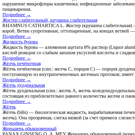
нарушение микрофлоры кишечника; инфекционные заболевания.
пищеварения.
Подробнее →
Жостер слабительный, крушина слабительная
RHAMNUS CATHARTICA L. Жостер (крушина слабительная) — кус
корой. Ветви супротивные, оттопыренные, на концах ветвей —
Подробнее →
Жидкость бурова
Жидкость бурова — алюминия ацетата 8% раствор (Liquor alumini
кислой реакции со слабым запахом уксусной кислоты и сладко
Подробнее →
Жёлчь печёночная
Жёлчь печёночная (син.: желчь C, порция C) — порция дуоден
поступающую из внутрипеченочных желчных протоков; имеет 
Подробнее →
Жёлчь дуоденальная
Жёлчь дуоденальная (син.: желчь A, желчь холедоходуоденаль
состоящая из приблизительно равного количества желчи и панк
Подробнее →
Жёлчь
Жёлчь (bilis) — биологическая жидкость, вырабатываемая печен
желчь). Она прозрачная, слегка вязкой (за счет примеси слизис
Подробнее →
Женьшень обыкновенный
PANAX GINSENG О. A. MEY Женьшень обыкновенный (корень — ч