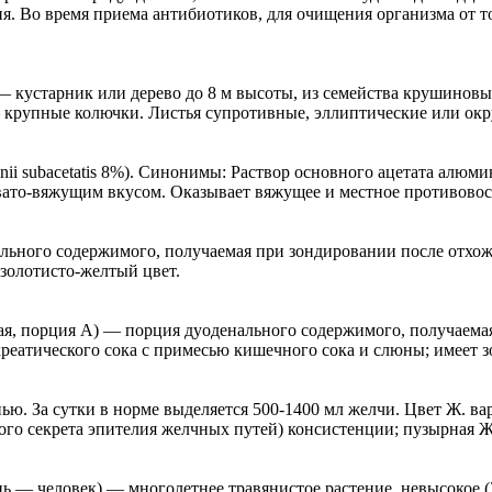
 Во время приема антибиотиков, для очищения организма от т
тарник или дерево до 8 м высоты, из семейства крушиновых с
 крупные колючки. Листья супротивные, эллиптические или окр
i subacetatis 8%). Синонимы: Раствор основного ацетата алюмини
вато-вяжущим вкусом. Оказывает вяжущее и местное противовосп
ального содержимого, получаемая при зондировании после отхо
золотисто-желтый цвет.
ная, порция A) — порция дуоденального содержимого, получаема
реатического сока с примесью кишечного сока и слюны; имеет з
ью. За сутки в норме выделяется 500-1400 мл желчи. Цвет Ж. ва
того секрета эпителия желчных путей) консистенции; пузырная Ж.
еловек) — многолетнее травянистое растение, невысокое (30-7