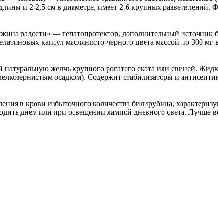
длины и 2-2,5 см в диаметре, имеет 2-6 крупных разветвлений. 
жина радости» — гепатопротектор, дополнительный источник 
латиновых капсул маслянисто-черного цвета массой по 300 мг в 
натуральную желчь крупного рогатого скота или свиней. Жидкос
мелкозернистым осадком). Содержит стабилизаторы и антисепти
пления в крови избыточного количества билирубина, характери
водить днем или при освещении лампой дневного света. Лучше в