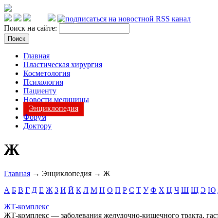
Поиск на сайте:
Главная
Пластическая хирургия
Косметология
Психология
Пациенту
Новости медицины
Энциклопедия
Форум
Доктору
Ж
Главная
→ Энциклопедия → Ж
А
Б
В
Г
Д
Е
Ж
З
И
Й
К
Л
М
Н
О
П
Р
С
Т
У
Ф
Х
Ц
Ч
Ш
Щ
Э
Ю
ЖТ-комплекс
ЖТ-комплекс — заболевания желудочно-кишечного тракта, гас