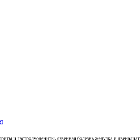
Я
триты и гастродуодениты, язвенная болезнь желудка и двенадц