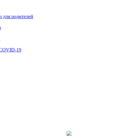
и для родителей
ы
й
 COVID-19