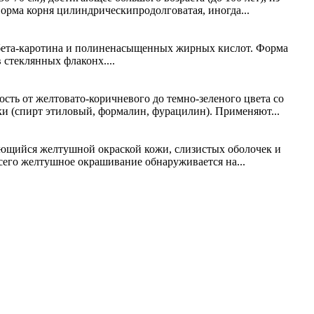
Форма корня цилиндрическипродолговатая, иногда...
бета-каротина и полиненасыщенных жирных кислот. Форма
стеклянных флаконх....
ть от желтовато-коричневого до темно-зеленого цвета со
ки (спирт этиловый, формалин, фурацилин). Применяют...
зующийся желтушной окраской кожи, слизистых оболочек и
сего желтушное окрашивание обнаруживается на...