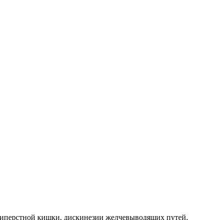
атиперстной кишки, дискинезии желчевыводящих путей,