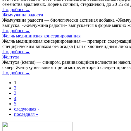
семейства аралиевых. Корень сочный, стержневой, до 20-25 см 
Подробнее →
Жемчужина радости
Жемчужина радости — биологически активная добавка «Жемчу
выпуска. «Жемчужина радости» выпускается в форме мягких же
Подробнее →
Желчь медицинская консервированная
Желчь медицинская консервированная — препарат, содержащий 
специфическим запахом без осадка (или с хлопьевидным либо 
Подробнее →
Желтуха
Желтуха (icterus) — синдром, развивающийся вследствие нако
склер. Желтуху выявляют при осмотре, который следует произ
Подробнее →
1
2
3
4
5
следующая ›
последняя »