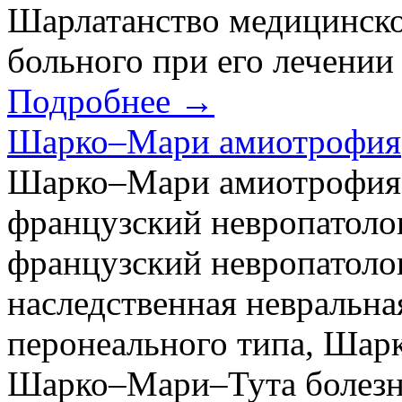
Шарлатанство медицинск
больного при его лечении
Подробнее →
Шарко–Мари амиотрофия
Шарко–Мари амиотрофия (
французский невропатолог
французский невропатолог
наследственная невральн
перонеального типа, Шар
Шарко–Мари–Тута болез