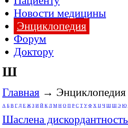
Пациенту
Новости медицины
Энциклопедия
Форум
Доктору
Ш
Главная
→ Энциклопеди
А
Б
В
Г
Д
Е
Ж
З
И
Й
К
Л
М
Н
О
П
Р
С
Т
У
Ф
Х
Ц
Ч
Ш
Щ
Э
Ю
Шаслена дискордантность