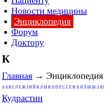
Пациенту
Новости медицины
Энциклопедия
Форум
Доктору
К
Главная
→ Энциклопедия
А
Б
В
Г
Д
Е
Ж
З
И
Й
К
Л
М
Н
О
П
Р
С
Т
У
Ф
Х
Ц
Ч
Ш
Щ
Э
Ю
Кудрастин