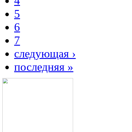
4
5
6
7
следующая ›
последняя »