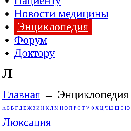
Пациенту
Новости медицины
Энциклопедия
Форум
Доктору
Л
Главная
→ Энциклопедия
А
Б
В
Г
Д
Е
Ж
З
И
Й
К
Л
М
Н
О
П
Р
С
Т
У
Ф
Х
Ц
Ч
Ш
Щ
Э
Ю
Люксация