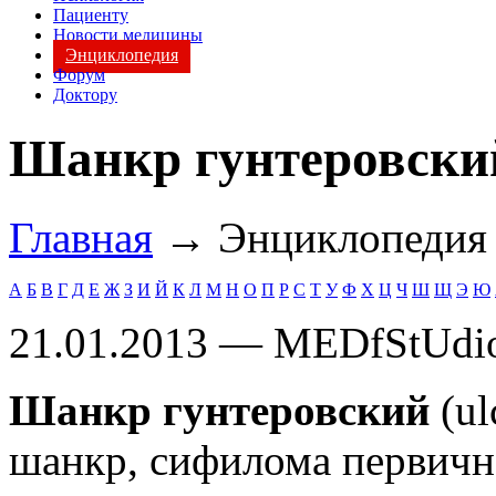
Пациенту
Новости медицины
Энциклопедия
Форум
Доктору
Шанкр гунтеровски
Главная
→ Энциклопеди
А
Б
В
Г
Д
Е
Ж
З
И
Й
К
Л
М
Н
О
П
Р
С
Т
У
Ф
Х
Ц
Ч
Ш
Щ
Э
Ю
21.01.2013 — MEDfStUdi
Шанкр гунтеровский
(ul
шанкр, сифилома первичн