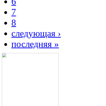
6
7
8
следующая ›
последняя »