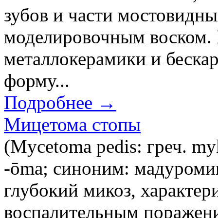
зубов и части мостовидны
моделировочным воском. 
металлокерамики и беска
форму...
Подробнее →
Мицетома стопы
(Mycetoma pedis: греч. my
-ōma; синоним: мадуромик
глубокий микоз, характе
воспалительным поражени