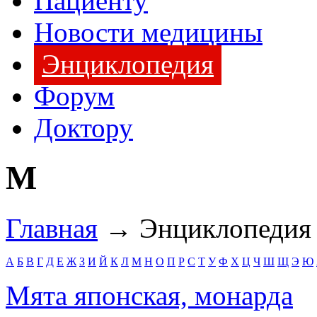
Пациенту
Новости медицины
Энциклопедия
Форум
Доктору
М
Главная
→ Энциклопедия
А
Б
В
Г
Д
Е
Ж
З
И
Й
К
Л
М
Н
О
П
Р
С
Т
У
Ф
Х
Ц
Ч
Ш
Щ
Э
Ю
Мята японская, монарда