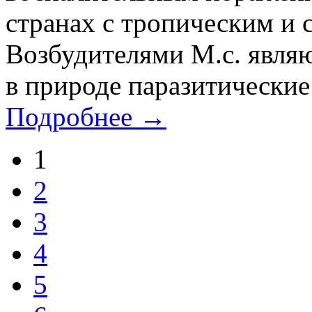
странах с тропическим и 
Возбудителями М.с. явля
в природе паразитические
Подробнее →
1
2
3
4
5