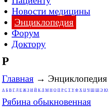
Пациенту
Новости медицины
Энциклопедия
Форум
Доктору
Р
Главная
→ Энциклопедия
А
Б
В
Г
Д
Е
Ж
З
И
Й
К
Л
М
Н
О
П
Р
С
Т
У
Ф
Х
Ц
Ч
Ш
Щ
Э
Ю
Рябина обыкновенная