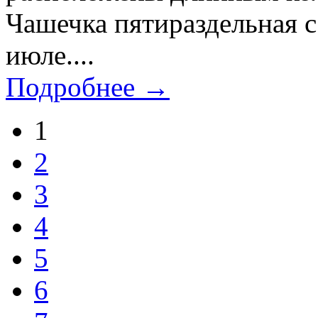
Чашечка пятираздельная с
июле....
Подробнее →
1
2
3
4
5
6