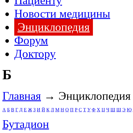
Пациенту
Новости медицины
Энциклопедия
Форум
Доктору
Б
Главная
→ Энциклопедия
А
Б
В
Г
Д
Е
Ж
З
И
Й
К
Л
М
Н
О
П
Р
С
Т
У
Ф
Х
Ц
Ч
Ш
Щ
Э
Ю
Бутадион