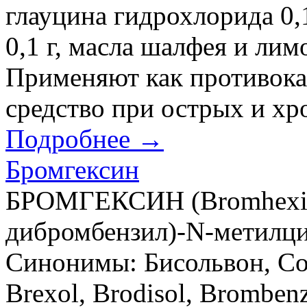
глауцина гидрохлорида 0,
0,1 г, масла шалфея и лим
Применяют как противок
средство при острых и хр
Подробнее →
Бромгексин
БРОМГЕКСИН (Вromhexin
дибромбензил)-N-метилци
Синонимы: Бисольвон, Сол
Brexol, Brodisol, Bromben