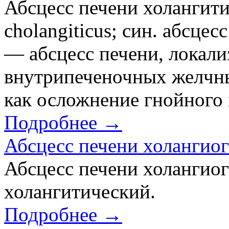
Абсцесс печени холангити
cholangiticus; син. абсце
— абсцесс печени, локал
внутрипеченочных желчн
как осложнение гнойного 
Подробнее →
Абсцесс печени холангио
Абсцесс печени холангио
холангитический.
Подробнее →