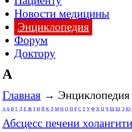
Пациенту
Новости медицины
Энциклопедия
Форум
Доктору
А
Главная
→ Энциклопедия
А
Б
В
Г
Д
Е
Ж
З
И
Й
К
Л
М
Н
О
П
Р
С
Т
У
Ф
Х
Ц
Ч
Ш
Щ
Э
Ю
Абсцесс печени холангит