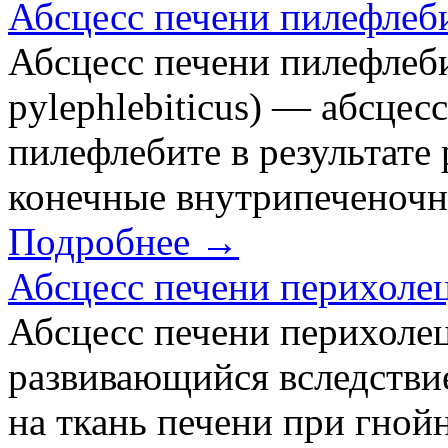
Абсцесс печени пилефлеб
Абсцесс печени пилефлеби
pylephlebiticus) — абсце
пилефлебите в результате
конечные внутрипеченочн
Подробнее →
Абсцесс печени перихоле
Абсцесс печени перихоле
развивающийся вследстви
на ткань печени при гной