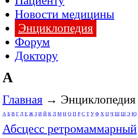
Пациенту
Новости медицины
Энциклопедия
Форум
Доктору
А
Главная
→ Энциклопедия
А
Б
В
Г
Д
Е
Ж
З
И
Й
К
Л
М
Н
О
П
Р
С
Т
У
Ф
Х
Ц
Ч
Ш
Щ
Э
Ю
Абсцесс ретромаммарный