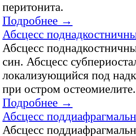
перитонита.
Подробнее →
Абсцесс поднадкостничн
Абсцесс поднадкостничный 
син. Абсцесс субпериоста
локализующийся под надк
при остром остеомиелите.
Подробнее →
Абсцесс поддиафрагмаль
Абсцесс поддиафрагмальн