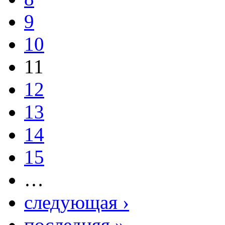
9
10
11
12
13
14
15
…
следующая ›
последняя »