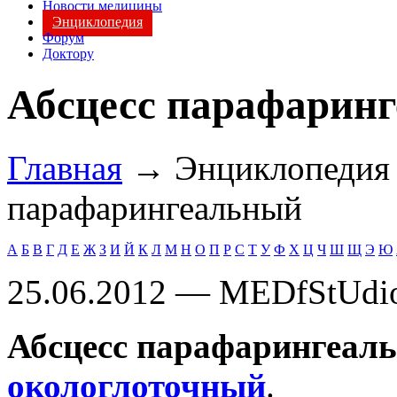
Новости медицины
Энциклопедия
Форум
Доктору
Абсцесс парафарин
Главная
→ Энциклопеди
парафарингеальный
А
Б
В
Г
Д
Е
Ж
З
И
Й
К
Л
М
Н
О
П
Р
С
Т
У
Ф
Х
Ц
Ч
Ш
Щ
Э
Ю
25.06.2012 — MEDfStUdi
Абсцесс парафарингеал
окологлоточный
.