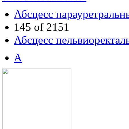
Абсцесс парауретральн
145 of 2151
Абсцесс пельвиоректал
А