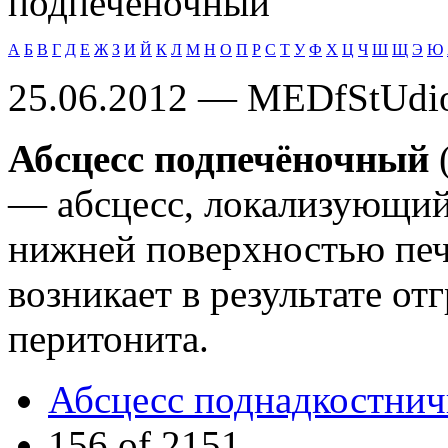
подпечёночный
А
Б
В
Г
Д
Е
Ж
З
И
Й
К
Л
М
Н
О
П
Р
С
Т
У
Ф
Х
Ц
Ч
Ш
Щ
Э
Ю
25.06.2012 — MEDfStUdi
Абсцесс подпечёночный
(
— абсцесс, локализующи
нижней поверхностью печ
возникает в результате о
перитонита.
Абсцесс поднадкостни
156 of 2151