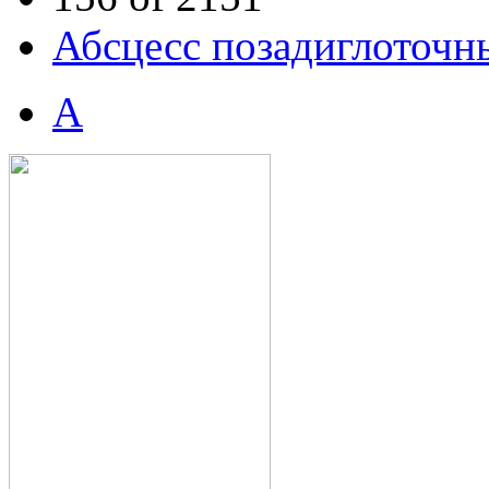
Абсцесс позадиглоточн
А