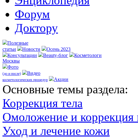
Энциклопедия
Форум
Доктору
Полезные
статьи
Новости
Осень 2023
Консультации
Beauty-блог
Косметологи
Москвы
Фото
Видео
(до и после)
Акции
косметологических процедур
Оcновные темы раздела:
Коррекция тела
Омоложение и коррекция
Уход и лечение кожи