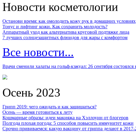
Новости косметологии
Останови время: как омолодить кожу рук в домашних условиях
Тонус и лифтинг кожи. Как сохранить молодость?
Аппаратный уход как альтернатива круговой подтяжке лица
7 лучших солнцезащитных флюидов для жары с комфортом
Все новости...
Врачи сменили халаты на гольф-кэжуал: 26 сентября состоялся
Осень 2023
Грипп 2019: чего ожидать и как защищаться?
Осень — время готовиться к лету
Кошмарные образы: идеи макияжа на Хэллоуин от блогеров
Полгода плохая погода: 5 способов повысить иммунитет кожи
Срочно прививаемся: какую вакцину от гриппа делают в 2017-