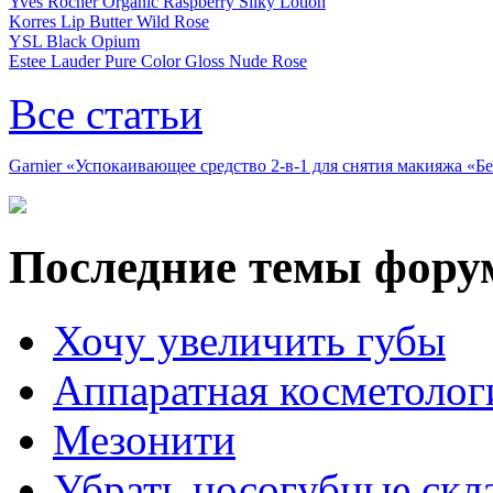
Yves Rocher Organic Raspberry Silky Lotion
Korres Lip Butter Wild Rose
YSL Black Opium
Estee Lauder Pure Color Gloss Nude Rose
Все статьи
Garnier «Успокаивающее средство 2-в-1 для снятия макияжа «
Последние темы фору
Хочу увеличить губы
Аппаратная косметолог
Мезонити
Убрать носогубные скл