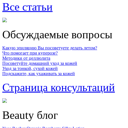
Все статьи
Обсуждаемые вопросы
Какую эпиляцию Вы посоветуете делать летом?
Что помогает при куперозе?
Методики от целлюлита
Посоветуйте домашний уход за кожей
Уход за тонкой, сухой кожей
Подскажите, как ухаживать за кожей
Страница консультаций
Beauty блог