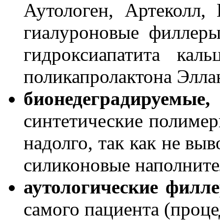
Аутологен, Артеколл, 
гиалуроновые филлеры
гидроксиапатита кал
поликапролактона Эллан
бионедеградируемы
синтетические полимер
надолго, так как не вы
силиконовые наполните
аутологические фил
самого пациента (проц