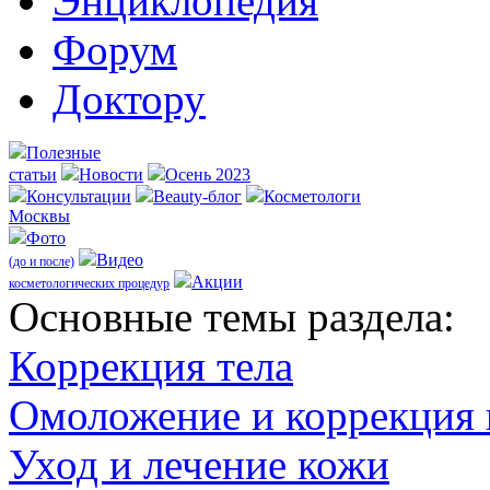
Энциклопедия
Форум
Доктору
Полезные
статьи
Новости
Осень 2023
Консультации
Beauty-блог
Косметологи
Москвы
Фото
Видео
(до и после)
Акции
косметологических процедур
Оcновные темы раздела:
Коррекция тела
Омоложение и коррекция
Уход и лечение кожи