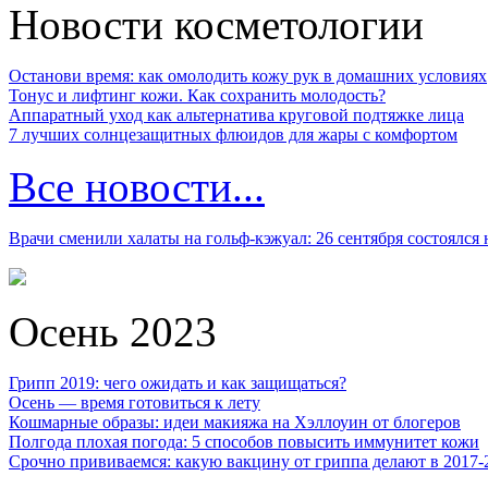
Новости косметологии
Останови время: как омолодить кожу рук в домашних условиях
Тонус и лифтинг кожи. Как сохранить молодость?
Аппаратный уход как альтернатива круговой подтяжке лица
7 лучших солнцезащитных флюидов для жары с комфортом
Все новости...
Врачи сменили халаты на гольф-кэжуал: 26 сентября состоялся
Осень 2023
Грипп 2019: чего ожидать и как защищаться?
Осень — время готовиться к лету
Кошмарные образы: идеи макияжа на Хэллоуин от блогеров
Полгода плохая погода: 5 способов повысить иммунитет кожи
Срочно прививаемся: какую вакцину от гриппа делают в 2017-