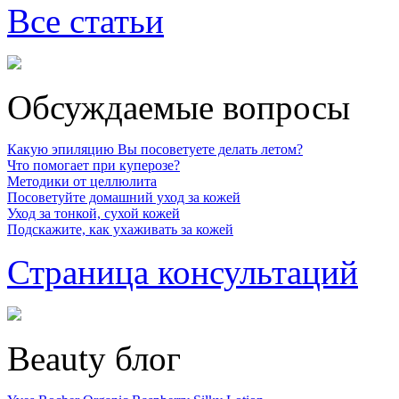
Все статьи
Обсуждаемые вопросы
Какую эпиляцию Вы посоветуете делать летом?
Что помогает при куперозе?
Методики от целлюлита
Посоветуйте домашний уход за кожей
Уход за тонкой, сухой кожей
Подскажите, как ухаживать за кожей
Страница консультаций
Beauty блог