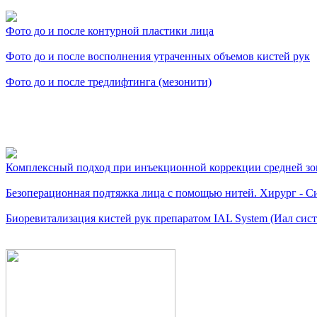
Фото до и после контурной пластики лица
Фото до и после восполнения утраченных объемов кистей рук
Фото до и после тредлифтинга (мезонити)
Видео косметологически
Комплексный подход при инъекционной коррекции средней зо
Безоперационная подтяжка лица с помощью нитей. Хирург - Си
Биоревитализация кистей рук препаратом IAL System (Иал сис