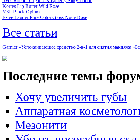
Yves Rocher Organic Raspberry Silky Lotion
Korres Lip Butter Wild Rose
YSL Black Opium
Estee Lauder Pure Color Gloss Nude Rose
Все статьи
Garnier «Успокаивающее средство 2-в-1 для снятия макияжа «
Последние темы фору
Хочу увеличить губы
Аппаратная косметолог
Мезонити
Убрать носогубные скл