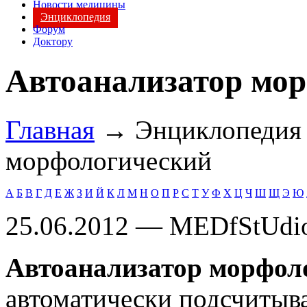
Новости медицины
Энциклопедия
Форум
Доктору
Автоанализатор мо
Главная
→ Энциклопеди
морфологический
А
Б
В
Г
Д
Е
Ж
З
И
Й
К
Л
М
Н
О
П
Р
С
Т
У
Ф
Х
Ц
Ч
Ш
Щ
Э
Ю
25.06.2012 — MEDfStUdi
Автоанализатор морфол
автоматически подсчитыв