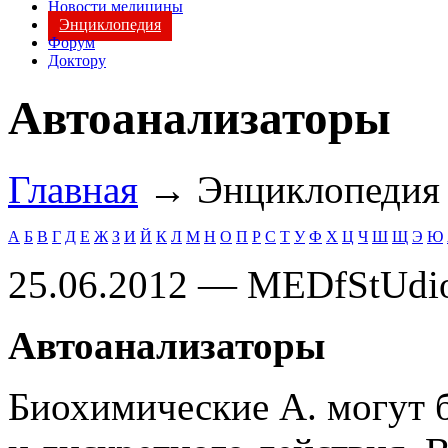
Новости медицины
Энциклопедия
Форум
Доктору
Автоанализаторы
Главная
→ Энциклопеди
А
Б
В
Г
Д
Е
Ж
З
И
Й
К
Л
М
Н
О
П
Р
С
Т
У
Ф
Х
Ц
Ч
Ш
Щ
Э
Ю
25.06.2012 — MEDfStUdi
Автоанализаторы
Биохимические А. могут 