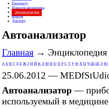
Пациенту
Новости медицины
Энциклопедия
Форум
Доктору
Автоанализатор
Главная
→ Энциклопеди
А
Б
В
Г
Д
Е
Ж
З
И
Й
К
Л
М
Н
О
П
Р
С
Т
У
Ф
Х
Ц
Ч
Ш
Щ
Э
Ю
25.06.2012 — MEDfStUdi
Автоанализатор
— прибор
используемый в медицине